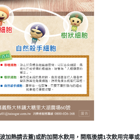
波加熱請去蓋)或酌加開水飲用，開瓶後請1次飲用完畢