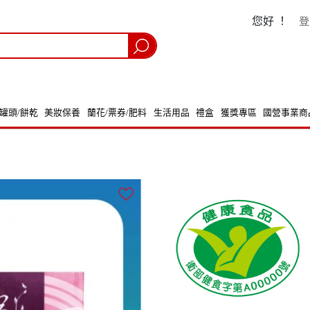
您好 ！
登
/罐頭/餅乾
美妝保養
蘭花/票券/肥料
生活用品
禮盒
獲獎專區
國營事業商