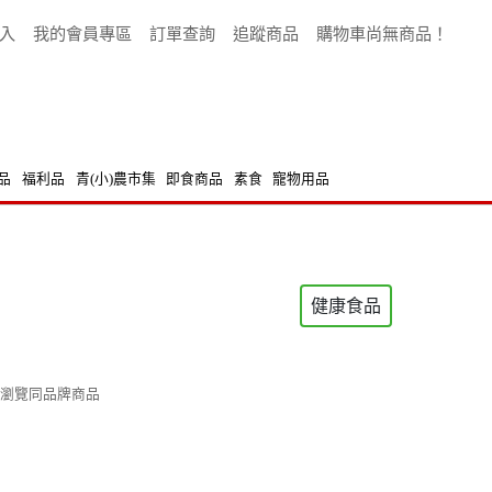
入
我的會員專區
訂單查詢
追蹤商品
購物車尚無商品！
品
福利品
青(小)農市集
即食商品
素食
寵物用品
健康食品
瀏覽同品牌商品