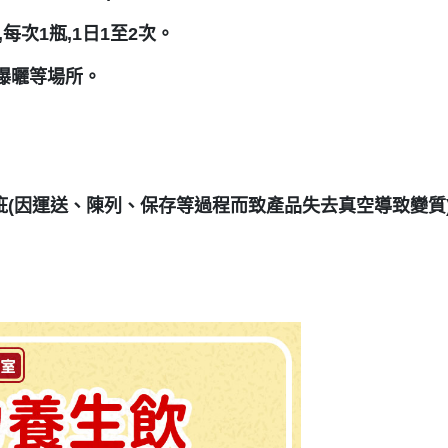
次1瓶,1日1至2次。
曝曬等場所。
疵(因運送、陳列、保存等過程而致產品失去真空導致變質