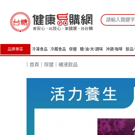
品牌專區
冷凍食品
冷藏食品
保健
糖/油/米/調味
沖調/咖啡
飲品
｜
首頁
｜
保健
｜
補液飲品