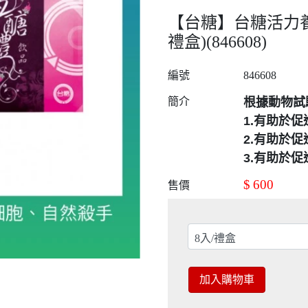
【台糖】台糖活力養
禮盒)(846608)
編號
846608
簡介
根據動物試
1.有助於
2.有助於
3.有助於
$
600
售價
加入購物車