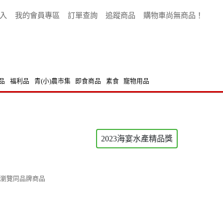
入
我的會員專區
訂單查詢
追蹤商品
購物車尚無商品！
品
福利品
青(小)農市集
即食商品
素食
寵物用品
2023海宴水產精品獎
瀏覽同品牌商品