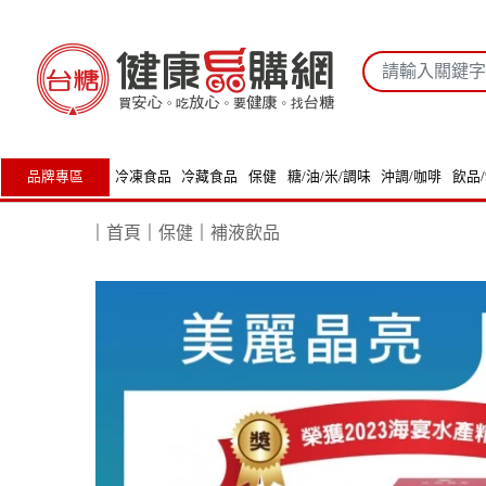
品牌專區
冷凍食品
冷藏食品
保健
糖/油/米/調味
沖調/咖啡
飲品
｜
首頁
｜
保健
｜
補液飲品