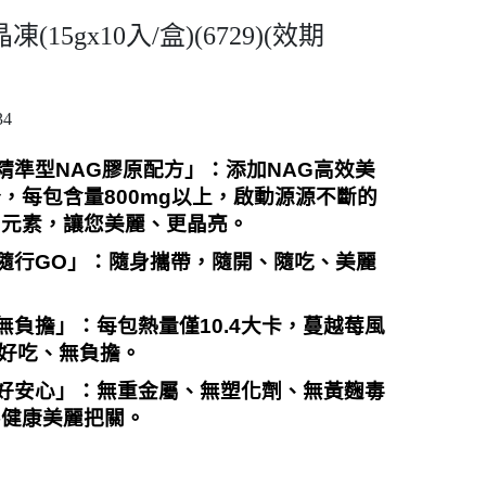
5gx10入/盒)(6729)(效期
34
精準型
NAG
膠原配方」：添加
NAG
高效美
分，每包含量
800mg
以上，啟動源源不斷的
潤元素，讓您美麗、更晶亮。
隨行
GO
」：隨身攜帶，隨開、隨吃、美麗
無負擔」：每包熱量僅
10.4
大卡，蔓越莓風
好吃、無負擔。
好安心」：無重金屬、無塑化劑、無黃麴毒
為健康美麗把關。