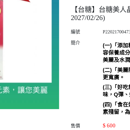
【台糖】台糖美人晶凍(1
2027/02/26)
編號
P2202170047
簡介
(
一
)
「添加
容保養成
美麗及水
(
二
)
「美麗
更寬廣。
(
三
)
「好吃
味，
Q
彈、
(
四
)
「食在
素殘留，
$
600
售價