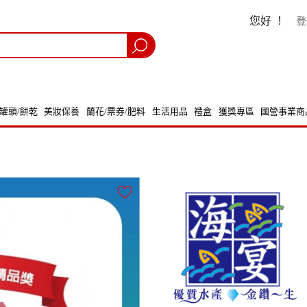
您好 ！
登
/罐頭/餅乾
美妝保養
蘭花/票券/肥料
生活用品
禮盒
獲獎專區
國營事業商