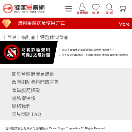
購物金贈送及使用方式
｜
首頁
｜
福利品
｜
特選休閒食品
關於台糖健康易購網
運費計算標準
商品到貨時間說明
台糖產品這裡買 健康美味帶回家
買安心 吃放心 要健康 找台糖
台糖產品 食在安心 查驗報告在這裡
全臺第1家最環保國營企業！榮獲行政院環境部網購包
政府網站資料開放宣告
會員服務條款
隱私權保護
聯絡我們
常見問題 FAQ
台灣糖業股份有限公司 版權所有 Taiwan Sugar Corporation All Rights Reserved