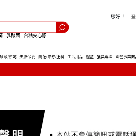
您好 ！
登
精
乳酸菌
台糖安心豚
/罐頭/餅乾
美妝保養
蘭花/票券/肥料
生活用品
禮盒
獲獎專區
國營事業商