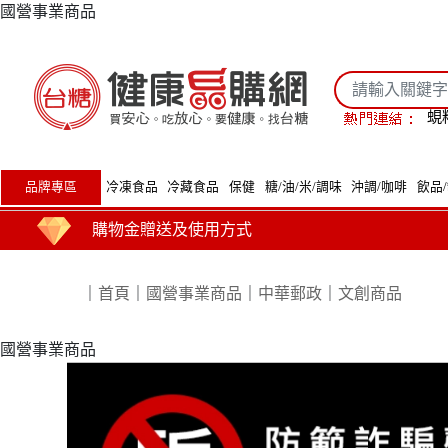
國營事業商品
蜆
品牌專區
冷凍食品
冷藏食品
保健
糖/油/米/調味
沖調/咖啡
飲品
購物金贈送及使用方式
｜
首頁
｜
國營事業商品
｜
中華郵政
｜
文創商品
國營事業商品