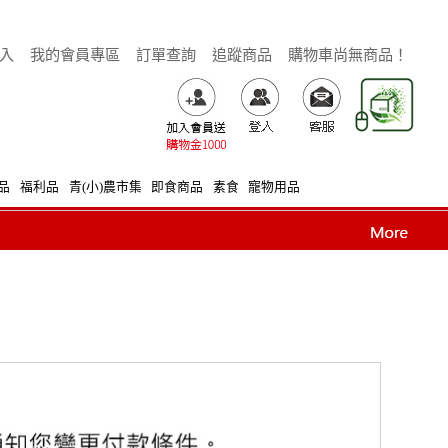
x
入
我的會員專區
訂單查詢
追蹤商品
購物車尚無商品！
品
福利品
青(小)農市集
即食商品
素食
寵物用品