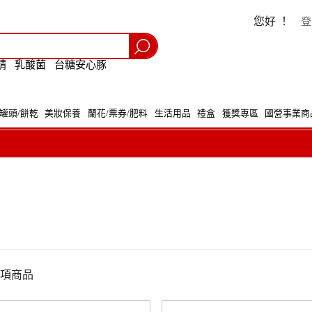
您好 ！
登
精
乳酸菌
台糖安心豚
/罐頭/餅乾
美妝保養
蘭花/票券/肥料
生活用品
禮盒
獲獎專區
國營事業商
項商品
購包裝減量標章