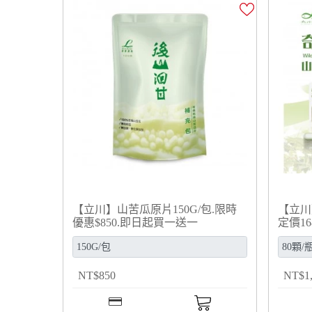
【立川】山苦瓜原片150G/包.限時
【立川
優惠$850.即日起買一送一
定價1
NT
$
850
NT
$
1