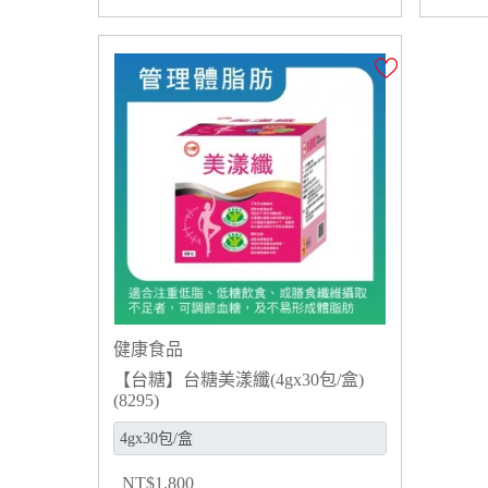
健康食品
【台糖】台糖美漾纖(4gx30包/盒)
(8295)
NT
$
1,800