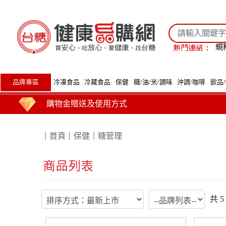
蜆
品牌專區
冷凍食品
冷藏食品
保健
糖/油/米/調味
沖調/咖啡
飲品
購物金贈送及使用方式
｜
首頁
｜
保健
｜
糖管理
共
5
運費計算標準
商品到貨時間說明
台糖產品這裡買 健康美味帶回家
買安心 吃放心 要健康 找台糖
台糖產品 食在安心 查驗報告在這裡
全臺第1家最環保國營企業！榮獲行政院環境部網