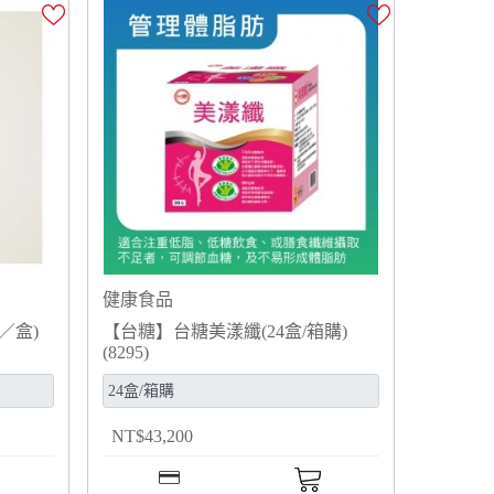
健康食品
／盒)
【台糖】台糖美漾纖(24盒/箱購)
(8295)
NT
$
43,200