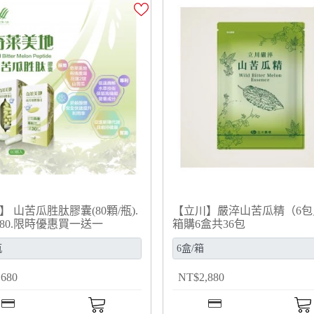
】 山苦瓜胜肽膠囊(80顆/瓶).
【立川】嚴淬山苦瓜精（6包
680.限時優惠買一送一
箱購6盒共36包
,680
NT
$
2,880