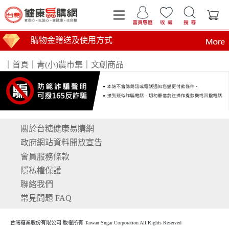
購物金贈送及使用方式
｜
首頁
｜
青(小)農市集
｜
文創商品
關於台糖健康易購網
運費計算標準
商品到貨時間說明
台糖產品這裡買 健康美味帶回家
買安心 吃放心 要健康 找台糖
台糖產品 食在安心 查驗報告在這裡
全臺第1家最環保國營企業！榮獲行政院環境部網購包
政府網站資料開放宣告
會員服務條款
隱私權保護
聯絡我們
常見問題 FAQ
台灣糖業股份有限公司 版權所有 Taiwan Sugar Corporation All Rights Reserved