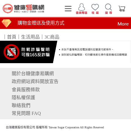
購物金贈送及使用方式
｜
首頁
｜
生活用品
｜
3C商品
關於台糖健康易購網
運費計算標準
商品到貨時間說明
台糖產品這裡買 健康美味帶回家
買安心 吃放心 要健康 找台糖
台糖產品 食在安心 查驗報告在這裡
全臺第1家最環保國營企業！榮獲行政院環境部網購包
政府網站資料開放宣告
會員服務條款
隱私權保護
聯絡我們
常見問題 FAQ
台灣糖業股份有限公司 版權所有 Taiwan Sugar Corporation All Rights Reserved