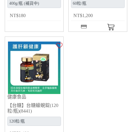
NT
$
180
NT
$
1,200
健康食品
【台糖】台糖蠔蜆錠(120
粒/瓶)(8441)