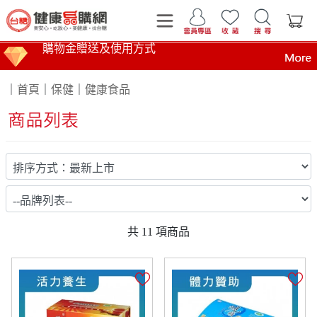
購物金贈送及使用方式
運費計算標準
｜
首頁
｜
保健
｜
健康食品
商品到貨時間說明
台糖產品這裡買 健康美味帶回家
買安心 吃放心 要健康 找台糖
台糖產品 食在安心 查驗報告在這裡
全臺第1家最環保國營企業！榮獲行政院環境部網購包
共
11
項商品