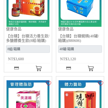
健康食品
健康食品
【台糖】台糖活力養生飲/
【台糖】台糖蜆精(48罐/
多醣體養生飲(8組/箱購)
箱購)(880606)
(846606)
NT
$
3,600
NT
$
3,120