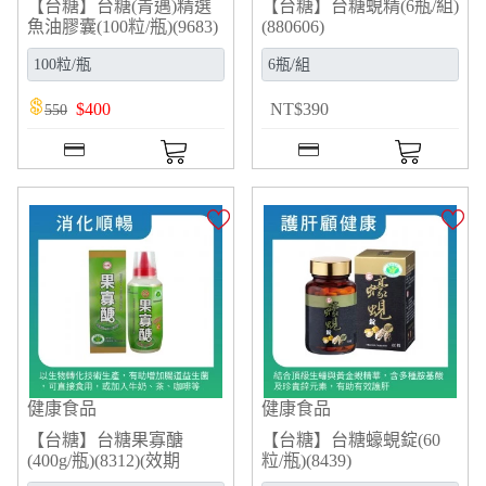
【台糖】台糖(青邁)精選
【台糖】台糖蜆精(6瓶/組)
魚油膠囊(100粒/瓶)(9683)
(880606)
$
400
NT
$
390
550
健康食品
健康食品
【台糖】台糖果寡醣
【台糖】台糖蠔蜆錠(60
(400g/瓶)(8312)(效期
粒/瓶)(8439)
2027/02/03)