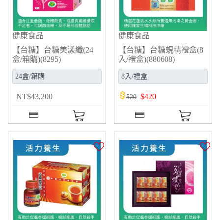
健康食品
健康食品
【台糖】台糖美漾纖(24
【台糖】台糖蜆精禮盒(8
盒/箱購)(8295)
入/禮盒)(880608)
NT
$
43,200
$
420
520