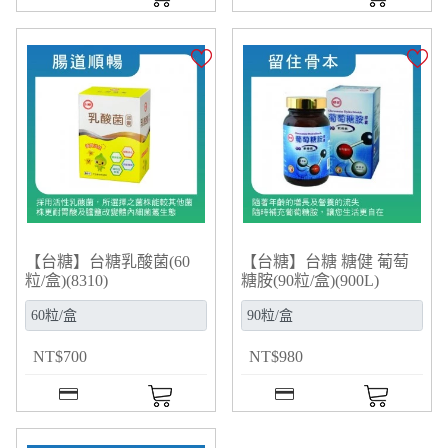
【台糖】台糖乳酸菌(60
【台糖】台糖 糖健 葡萄
粒/盒)(8310)
糖胺(90粒/盒)(900L)
NT
$
700
NT
$
980