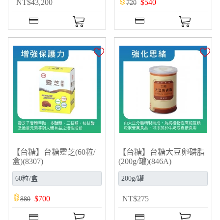
NT
$
43,200
$
540
720
【台糖】台糖靈芝(60粒/
【台糖】台糖大豆卵磷脂
盒)(8307)
(200g/罐)(846A)
$
700
NT
$
275
880