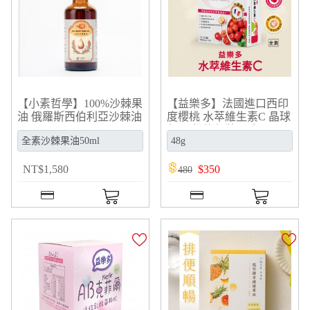
【小素哲學】100%沙棘果
【益樂多】法國進口西印
油 俄羅斯西伯利亞沙棘油
度櫻桃 水萃維生素C 晶球
(50ml)
包覆 鋁條包裝(30包/
盒/48g)
NT
$
1,580
$
350
480