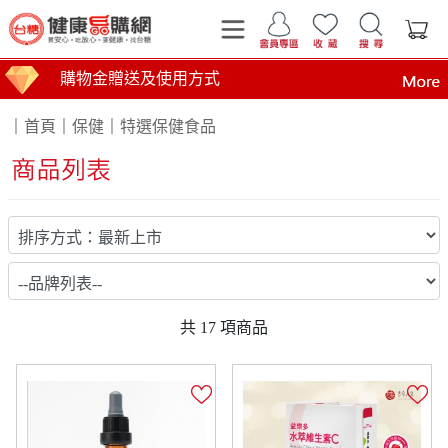
購物金贈送及使用方式
運費計算標準
｜
首頁
｜
保健
｜
特選保健食品
商品到貨時間說明
台糖產品這裡買 健康美味帶回家
買安心 吃放心 要健康 找台糖
台糖產品 食在安心 查驗報告在這裡
全臺第1家最環保國營企業！榮獲行政院環境部網購包
共
17
項商品