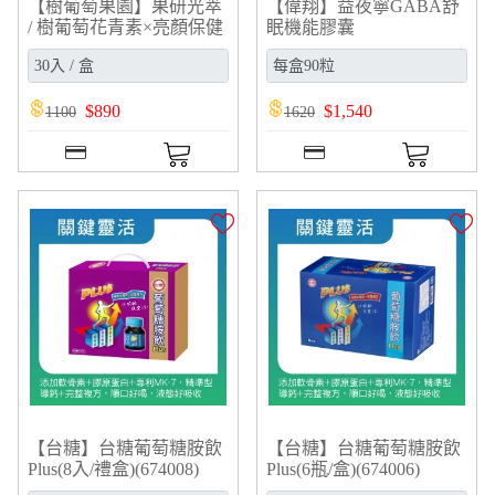
【樹葡萄果園】果研光萃
【偉翔】益夜寧GABA舒
/ 樹葡萄花青素×亮顏保健
眠機能膠囊
品
$
890
$
1,540
1100
1620
【台糖】台糖葡萄糖胺飲
【台糖】台糖葡萄糖胺飲
Plus(8入/禮盒)(674008)
Plus(6瓶/盒)(674006)