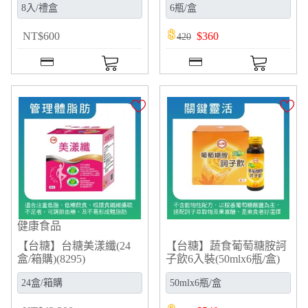
NT
$
600
$
360
420
健康食品
【台糖】台糖美漾纖(24
【台糖】蔬食葡萄糖胺訶
盒/箱購)(8295)
子飲6入裝(50mlx6瓶/盒)
(672706)