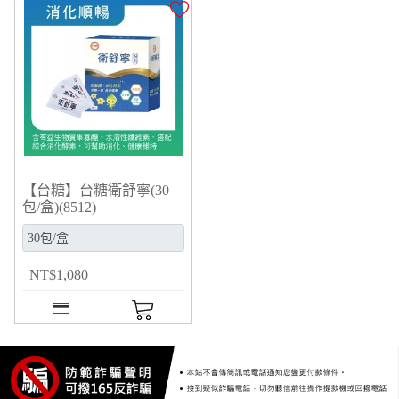
【台糖】台糖衛舒寧(30
包/盒)(8512)
NT
$
1,080