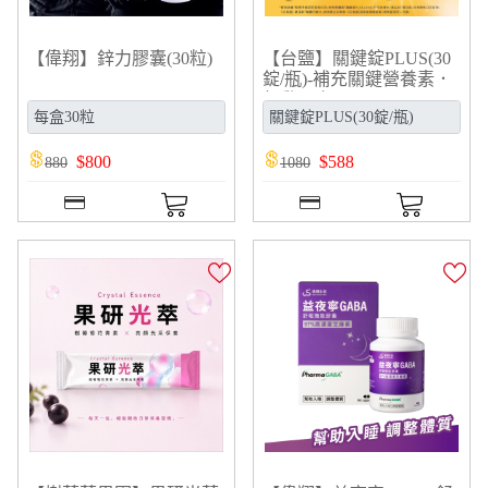
【偉翔】鋅力膠囊(30粒)
【台鹽】關鍵錠PLUS(30
錠/瓶)-補充關鍵營養素．
行動不卡關
$
800
$
588
880
1080