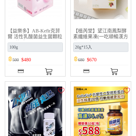
【益樂多】AB-Kefir克菲
【植芮堂】望江南鳳梨酵
爾 活性乳酸菌益生菌顆粒
素纖維果凍(一吃順暢漢方
((50條/盒/100g)
能量果凍)(300g/20g*15入)
$
480
$
670
500
680