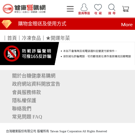
購物金贈送及使用方式
｜
首頁
｜
冷凍食品
｜
★開運年菜
關於台糖健康易購網
運費計算標準
商品到貨時間說明
台糖產品這裡買 健康美味帶回家
買安心 吃放心 要健康 找台糖
台糖產品 食在安心 查驗報告在這裡
全臺第1家最環保國營企業！榮獲行政院環境部網購包
政府網站資料開放宣告
會員服務條款
隱私權保護
聯絡我們
常見問題 FAQ
台灣糖業股份有限公司 版權所有 Taiwan Sugar Corporation All Rights Reserved