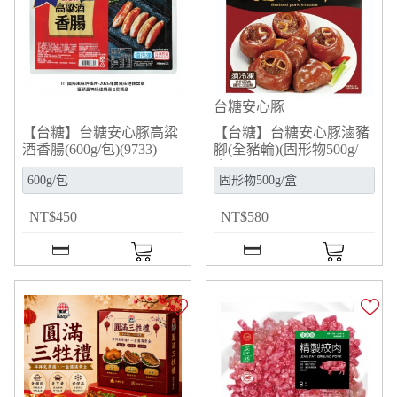
台糖安心豚
【台糖】台糖安心豚高粱
【台糖】台糖安心豚滷豬
酒香腸(600g/包)(9733)
腳(全豬輪)(固形物500g/
盒)(977301)
NT
$
450
NT
$
580