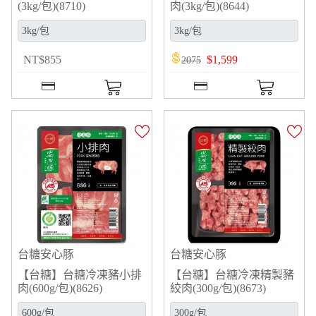
(3kg/包)(8710)
肉(3kg/包)(8644)
NT
$
855
$
1,599
2075
台糖安心豚
台糖安心豚
【台糖】台糖冷凍豬小排
【台糖】台糖冷凍精製豬
肉(600g/包)(8626)
絞肉(300g/包)(8673)