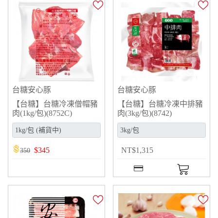
台糖安心豚
台糖安心豚
【台糖】台糖冷凍僧帽豬
【台糖】台糖冷凍中排豬
肉(1kg/包)(8752C)
肉(3kg/包)(8742)
$
345
NT
$
1,315
350