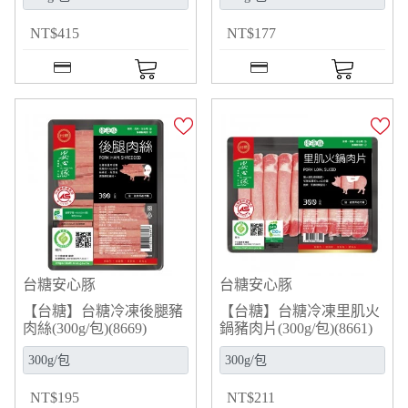
NT
$
415
NT
$
177
台糖安心豚
台糖安心豚
【台糖】台糖冷凍後腿豬
【台糖】台糖冷凍里肌火
肉絲(300g/包)(8669)
鍋豬肉片(300g/包)(8661)
NT
$
195
NT
$
211