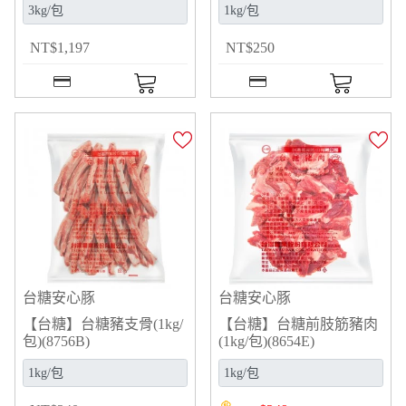
NT
$
1,197
NT
$
250
台糖安心豚
台糖安心豚
【台糖】台糖豬支骨(1kg/
【台糖】台糖前肢筋豬肉
包)(8756B)
(1kg/包)(8654E)