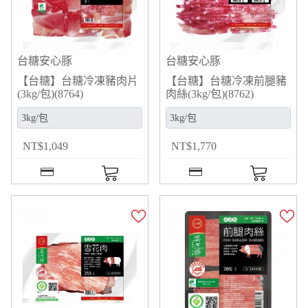
台糖安心豚
台糖安心豚
【台糖】台糖冷凍豬肉片
【台糖】台糖冷凍前腿豬
(3kg/包)(8764)
肉絲(3kg/包)(8762)
NT
$
1,049
NT
$
1,770