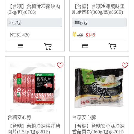
【台糖】台糖冷凍豬絞肉
【台糖】台糖冷凍調味里
(3kg/包)(8766)
肌豬肉排(300g/盒)(866E)
NT
$
1,430
$
145
169
台糖安心豚
台糖安心豚
【台糖】台糖冷凍梅花豬
【台糖】台糖安心豚冷凍
肉片(1.5kg/包)(861E)
香菇貢丸(360g/包)(870H)