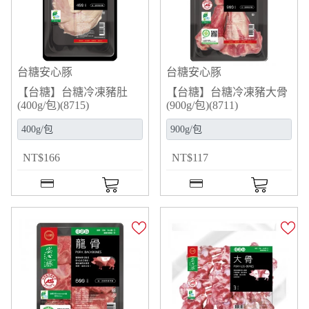
台糖安心豚
台糖安心豚
【台糖】台糖冷凍豬肚
【台糖】台糖冷凍豬大骨
(400g/包)(8715)
(900g/包)(8711)
NT
$
166
NT
$
117