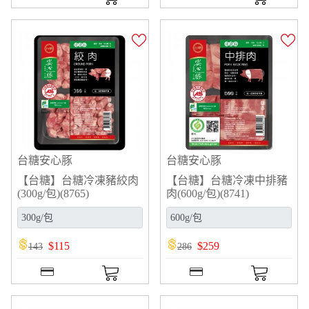
台糖安心豚
台糖安心豚
【台糖】台糖冷凍豬絞肉
【台糖】台糖冷凍中排豬
(300g/包)(8765)
肉(600g/包)(8741)
$
115
$
259
143
286