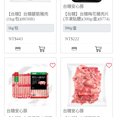
台糖安心豚
【台糖】台糖腱筋豬肉
【台糖】台糖梅花豬肉片
(1kg/包)(8656B)
(冷凍貼體)(300g/盒)(8774)
NT
$
443
NT
$
222
台糖安心豚
台糖安心豚