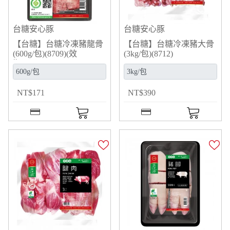
台糖安心豚
台糖安心豚
【台糖】台糖冷凍豬龍骨
【台糖】台糖冷凍豬大骨
(600g/包)(8709)(效
(3kg/包)(8712)
期:2026/11/30)
NT
$
171
NT
$
390