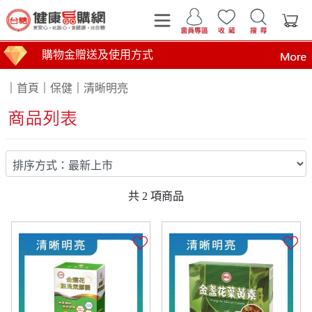
購物金贈送及使用方式
｜
首頁
｜
保健
｜
清晰明亮
共
2
項商品