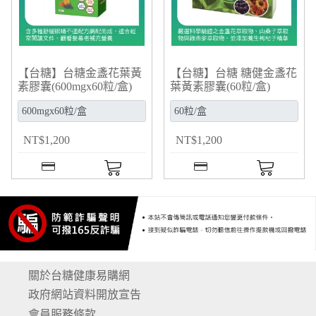
【台糖】台糖金盞花葉黃
【台糖】台糖 糖健金盞花
素膠囊(600mgx60粒/盒)
葉黃素膠囊(60粒/盒)
(6532)
(900N)
NT
$
1,200
NT
$
1,200
關於台糖健康易購網
政府網站資料開放宣告
會員服務條款