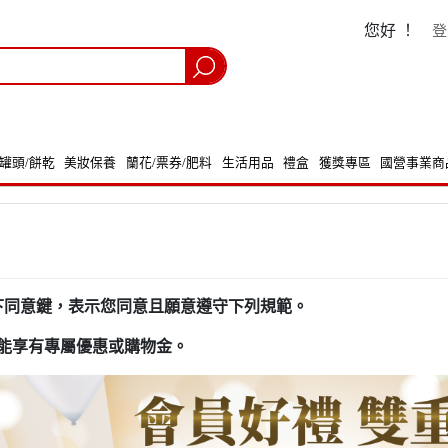
您好 ！
登
/罐頭/餅乾
美妝保養
蘭花/票券/肥料
生活用品
禮盒
獲獎專區
國營事業商
下同意鍵，表示您同意且願意遵守下列規範。
能享有專屬優惠或購物金。