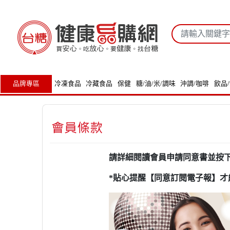
品牌專區
冷凍食品
冷藏食品
保健
糖/油/米/調味
沖調/咖啡
飲品
請詳細閱讀會員申請同意書並按
*貼心提醒【同意訂閱電子報】才