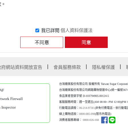
我已詳閱
個人資料保護法
政府網站資料開放宣告
會員服務條款
隱私權保護
台灣糖業股份有限公司 版權所有 Taiwan Sugar Corporation Al
AF
台灣糖業股份有限公司網路購物營運中心(統一編號367452
食品業者登錄字號 D-103794905-00124-5
work Firewall
客服服務時間：週一至週五(AM 08:00~ PM 12:00)(P
M 1
Inspector
行動電話請撥：
06-214-9730
(非免付費電話，依行動電
線上購物諮詢：
0800-085-098
(限市內電話)
消費者服務專線：
0800-026-168