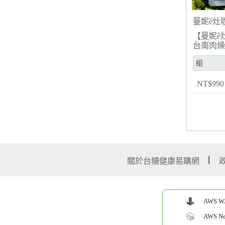
曼妮ê灶
【曼妮ê灶
台南肉燥
NT
$
990
關於台糖健康易購網
AWS W
AWS Net