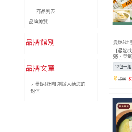
商品列表
品牌總覽 ...
曼妮ê灶
【曼妮ê
粥，榮獲
友善食品
$
1500
曼妮ê灶咖 創辦人給您的一
封信