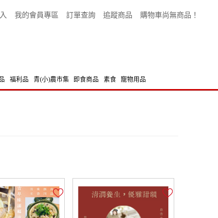
入
我的會員專區
訂單查詢
追蹤商品
購物車尚無商品！
品
福利品
青(小)農市集
即食商品
素食
寵物用品