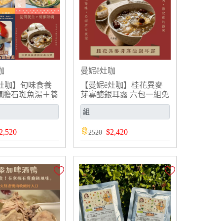
咖
曼妮ê灶咖
灶咖】旬味食養
【曼妮ê灶咖】桂花異麥
龍膽石斑魚湯＋養
芽寡醣銀耳露 六包一組免
＋古早味油飯＋桂
運
芽寡醣銀耳露
2,520
$
2,420
2520