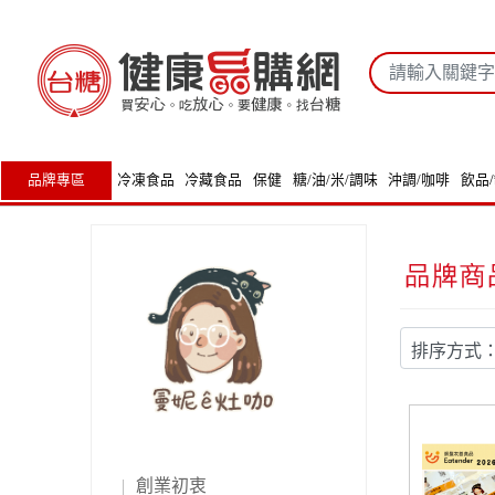
品牌專區
冷凍食品
冷藏食品
保健
糖/油/米/調味
沖調/咖啡
飲品
創業初衷