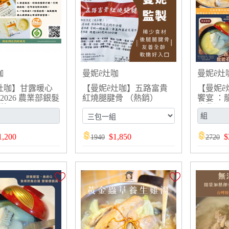
咖
曼妮ê灶咖
曼妮ê灶
灶咖】甘露暖心
【曼妮ê灶咖】五路富貴
【曼妮ê
2026 農業部銀髮
紅燒腿腱骨 （熱銷）
饗宴 ：
獎
生雞湯
花異麥
1,200
$
1,850
$
1940
2720