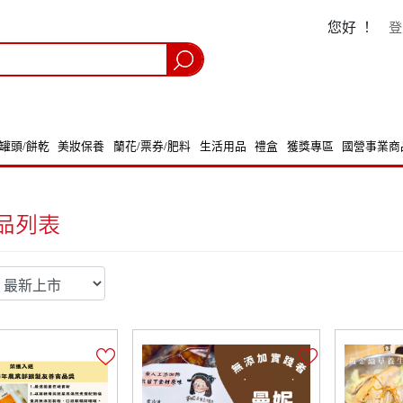
您好 ！
登
/罐頭/餅乾
美妝保養
蘭花/票券/肥料
生活用品
禮盒
獲獎專區
國營事業商