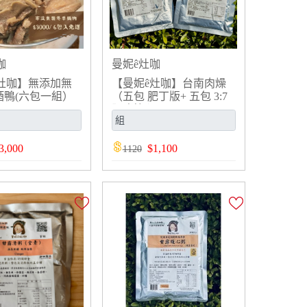
咖
曼妮ê灶咖
灶咖】無添加無
【曼妮ê灶咖】台南肉燥
酒鴨(六包一組）
（五包 肥丁版+ 五包 3:7
肥瘦比 ）
3,000
$
1,100
1120