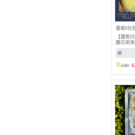
曼妮ê灶
【曼妮ê
膽石斑魚
$
2380