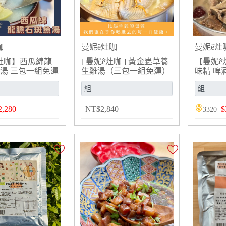
咖
曼妮ê灶咖
曼妮ê灶
灶咖】西瓜綿龍
[ 曼妮ê灶咖 ] 黃金蟲草養
【曼妮ê
湯 三包一組免運
生雞湯（三包一組免運）
味精 啤
2,280
NT
$
2,840
$
3320