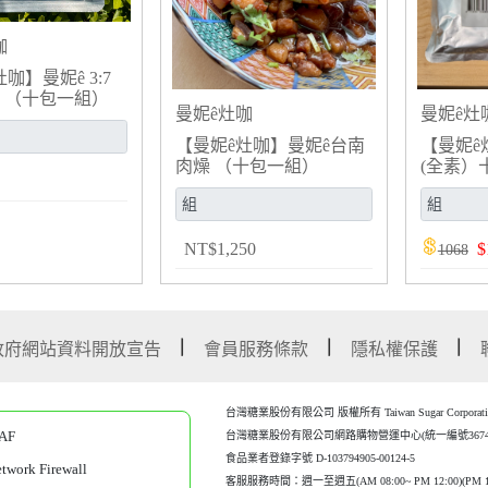
咖
咖】曼妮ê 3:7
 （十包一組）
曼妮ê灶咖
曼妮ê灶
【曼妮ê灶咖】曼妮ê台南
【曼妮ê
肉燥 （十包一組）
(全素）
NT
$
1,250
$
1068
政府網站資料開放宣告
會員服務條款
隱私權保護
台灣糖業股份有限公司 版權所有 Taiwan Sugar Corporation Al
AF
台灣糖業股份有限公司網路購物營運中心(統一編號367452
食品業者登錄字號 D-103794905-00124-5
work Firewall
客服服務時間：週一至週五(AM 08:00~ PM 12:00)(P
M 1