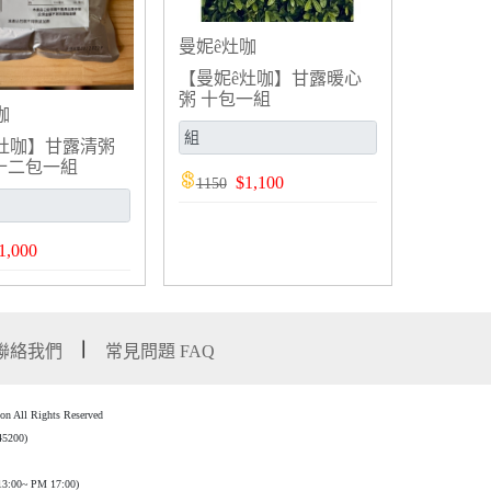
曼妮ê灶咖
【曼妮ê灶咖】甘露暖心
粥 十包一組
咖
灶咖】甘露清粥
十二包一組
$
1,100
1150
1,000
聯絡我們
常見問題 FAQ
l Rights Reserved
00)
3:00~ PM 17:00)