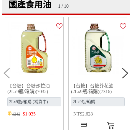
國產食用油
1 / 10
【台糖】台糖沙拉油
【台糖】台糖芥花油
(2Lx9瓶/箱購)(7032)
(2Lx9瓶/箱購)(7316)
$
1,035
NT
$
2,628
1242