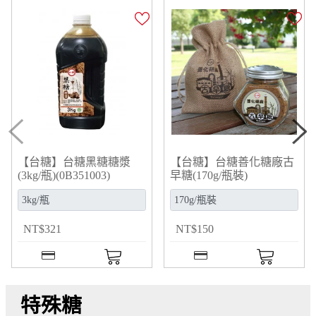
【台糖】台糖黑糖糖漿
【台糖】台糖善化糖廠古
(3kg/瓶)(0B351003)
早糖(170g/瓶裝)
(02280170)
NT
$
321
NT
$
150
特殊糖