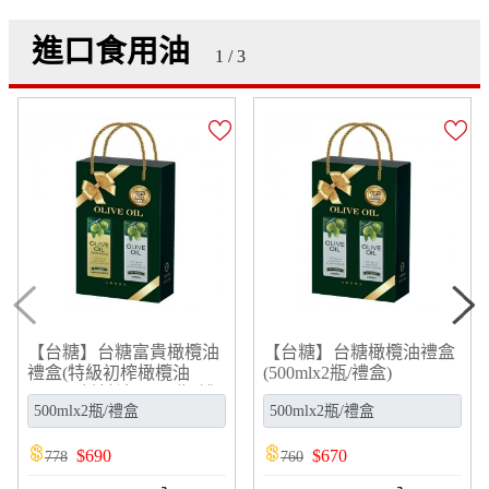
進口食用油
1 / 3
【台糖】台糖富貴橄欖油
【台糖】台糖橄欖油禮盒
禮盒(特級初榨橄欖油
(500mlx2瓶/禮盒)
500ml+橄欖油500ml瓶/禮
(G952603)
盒)(G952627)
$
690
$
670
778
760