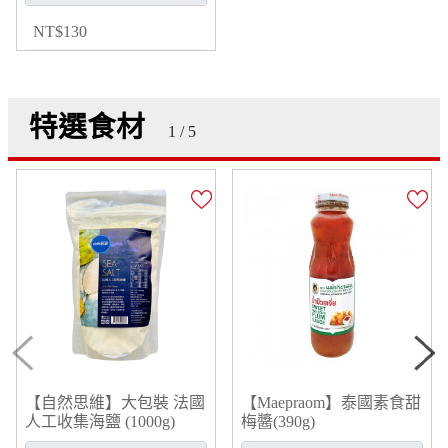
NT
$
130
特選食材
1 / 5
【自然思維】大包裝 法國
【Maepraom】泰國素食甜
人工收集海鹽 (1000g)
梅醬(390g)