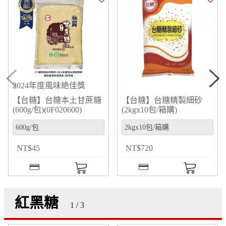
2024年度風味絶佳獎
【台糖】台糖本土甘蔗糖
【台糖】台糖精製細砂
(600g/包)(0F020600)
(2kgx10包/箱購)
(0D071020)
NT
$
45
NT
$
720
紅黑糖
1 / 3