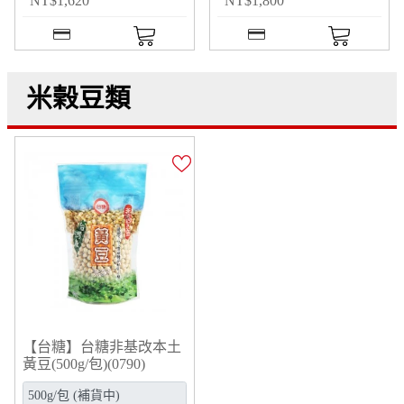
NT
$
1,620
NT
$
1,800
米榖豆類
【台糖】台糖非基改本土
黃豆(500g/包)(0790)