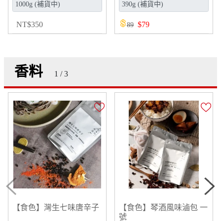
NT
$
350
$
79
89
香料
1 / 3
【食色】灣生七味唐辛子
【食色】琴酒風味滷包 一
號