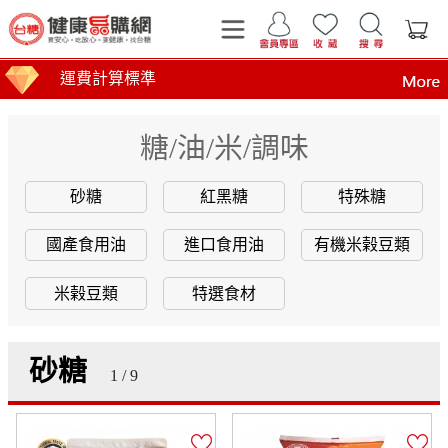
運費計算標準
糖/油/米/調味
購物金贈送及使用方式
砂糖
紅黑糖
特殊糖
國產食用油
進口食用油
有機米榖豆類
商品到貨時間說明
台糖產品這裡買 健康美味帶回家
買安心 吃放心 要健康 找台糖
台糖產品 食在安心 查驗報告在這裡
全臺第1家最環保國營企業！榮獲行政院環境部網購包
米榖豆類
特選食材
砂糖
1 / 9