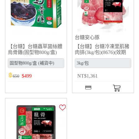
台糖安心豚
【台糖】台糖蟲草菌絲體
【台糖】台糖冷凍里肌豬
烏骨雞(固型物800g/盒)
肉排(3kg/包)(8676)(效期
(926A)(效期2026/12/21)
2026/10/15)
$
499
NT
$
1,361
650