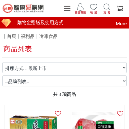
購物金贈送及使用方式
｜
首頁
｜
福利品
｜
冷凍食品
運費計算標準
商品到貨時間說明
台糖產品這裡買 健康美味帶回家
買安心 吃放心 要健康 找台糖
台糖產品 食在安心 查驗報告在這裡
全臺第1家最環保國營企業！榮獲行政院環境部網購包
共
3
項商品