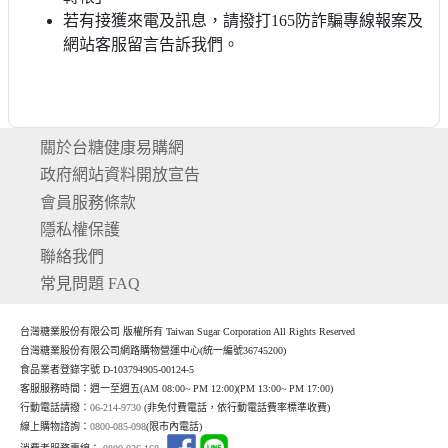
若有接獲來電及訊息，請撥打165防詐騙專線報案及
網站客服留言告訴我們。
關於台糖健康易購網
政府網站資料開放宣告
會員服務條款
隱私權保護
聯絡我們
常見問題 FAQ
台灣糖業股份有限公司 版權所有 Taiwan Sugar Corporation All Rights Reserved
台灣糖業股份有限公司網路購物營運中心(統一編號36745200)
食品業者登錄字號 D-103794905-00124-5
客服服務時間：週一至週五(AM 08:00~ PM 12:00)(P
M 13:00~ PM 17:00)
行動電話請撥：
06-214-9730
(非免付費電話，依行動電話費率標準收費)
線上購物諮詢：
0800-085-098
(限市內電話)