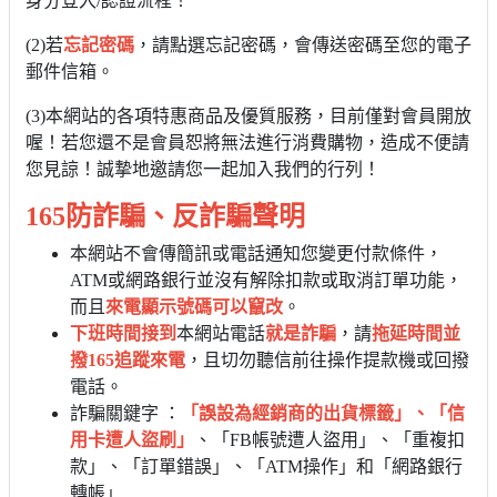
身分登入/認證流程！
(2)若
忘記密碼
，請點選忘記密碼，會傳送密碼至您的電子
郵件信箱。
(3)本網站的各項特惠商品及優質服務，目前僅對會員開放
喔！若您還不是會員恕將無法進行消費購物，造成不便請
您見諒！誠摯地邀請您一起加入我們的行列！
165防詐騙、反詐騙
聲明
本網站不會傳簡訊或電話通知您變更付款條件，
ATM或網路銀行並沒有解除扣款或取消訂單功能，
而且
來電顯示號碼可以竄改
。
下班時間接到
本網站電話
就是詐騙
，請
拖延時間並
撥165追蹤來電
，且切勿聽信前往操作提款機或回撥
電話。
詐騙關鍵字 ：
「誤設為經銷商的出貨標籤」、「信
用卡遭人盜刷」
、「FB帳號遭人盜用」、「重複扣
款」、「訂單錯誤」、「ATM操作」和「網路銀行
轉帳」