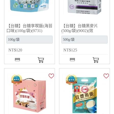
【台糖】台糖享喫飯(海苔
【台糖】台糖黑麥片
口味)(100g/袋)(9731)
(500g/袋)(9002)(效
期:2026/10/31)
NT
$
120
NT
$
125