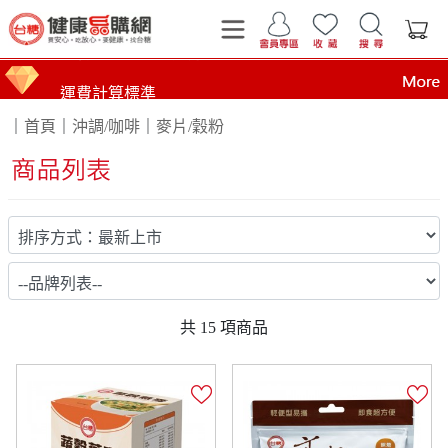
運費計算標準
｜
首頁
｜
沖調/咖啡
｜
麥片/穀粉
購物金贈送及使用方式
商品到貨時間說明
台糖產品這裡買 健康美味帶回家
買安心 吃放心 要健康 找台糖
台糖產品 食在安心 查驗報告在這裡
全臺第1家最環保國營企業！榮獲行政院環境部網購包
共
15
項商品