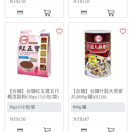
NT
$
150
NT
$
150
【台糖】台糖紅五寶五行
【台糖】台糖什穀大燕麥
概念穀粉(30gx15小包/袋)
片(800g/罐)(9218)
(9945)
NT
$
150
NT
$
187