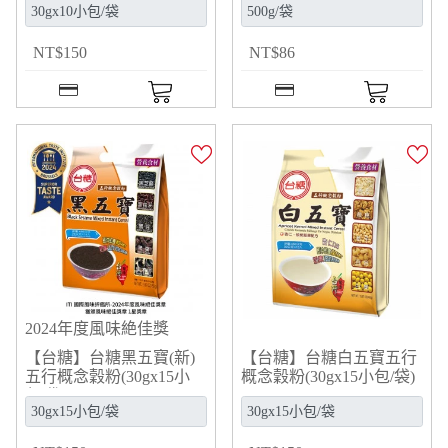
NT
$
150
NT
$
86
2024年度風味絶佳獎
【台糖】台糖黑五寶(新)
【台糖】台糖白五寶五行
五行概念穀粉(30gx15小
概念穀粉(30gx15小包/袋)
包/袋)(9944)
(9950)