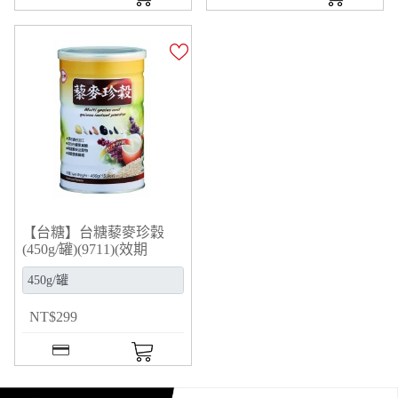
【台糖】台糖藜麥珍穀
(450g/罐)(9711)(效期
2027/03/18)
NT
$
299