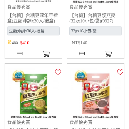
食品優秀賞
食品優秀賞
【台糖】台糖豆蔻年華禮
【台糖】台糖豆漿燕麥
盒(豆類沖調x30入/禮盒)
(32gx10小包/袋)(9927)
(G992531)
$
410
NT
$
140
480
食品優秀賞
食品優秀賞