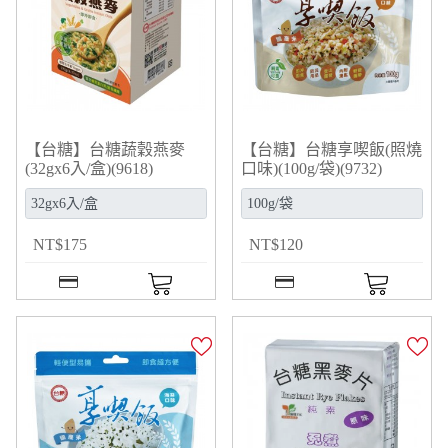
【台糖】台糖蔬穀燕麥
【台糖】台糖享喫飯(照燒
(32gx6入/盒)(9618)
口味)(100g/袋)(9732)
NT
$
175
NT
$
120