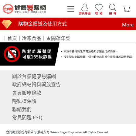
購物金贈送及使用方式
｜
首頁
｜
冷凍食品
｜
★開運年菜
關於台糖健康易購網
運費計算標準
商品到貨時間說明
台糖產品這裡買 健康美味帶回家
買安心 吃放心 要健康 找台糖
台糖產品 食在安心 查驗報告在這裡
全臺第1家最環保國營企業！榮獲行政院環境部網購包
政府網站資料開放宣告
會員服務條款
隱私權保護
聯絡我們
常見問題 FAQ
台灣糖業股份有限公司 版權所有 Taiwan Sugar Corporation All Rights Reserved