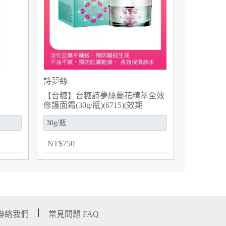
詩夢絲
【台糖】台糖詩夢絲蘭花精萃全效
修護面霜(30g/瓶)(6715)(效期
2027/9/8)
NT
$
750
聯絡我們
常見問題 FAQ