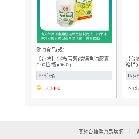
健康食品(規)
【台糖】台糖(青邁)精選魚油膠囊
【台糖
(100粒/瓶)(9683)
箱購)(
$
400
NT
$
550
關於台糖健康易購網