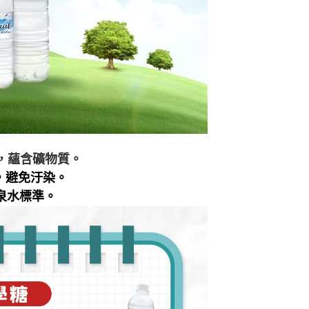
，蘊含礦物質。
，避免汙染。
泉水標準。