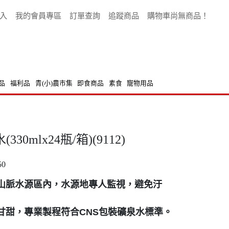
入
我的會員專區
訂單查詢
追蹤商品
購物車尚無商品！
品
福利品
青(小)農市集
即食商品
素食
寵物用品
0mlx24瓶/箱)(9112)
50
山山脈水源區內，水源地專人監視，避免汙
淨甘甜，專業製程符合CNS包裝礦泉水標準。