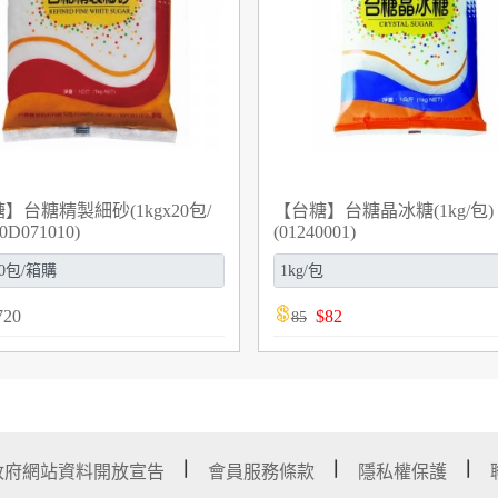
】台糖精製細砂(1kgx20包/
【台糖】台糖晶冰糖(1kg/包)
0D071010)
(01240001)
720
$
82
85
政府網站資料開放宣告
會員服務條款
隱私權保護