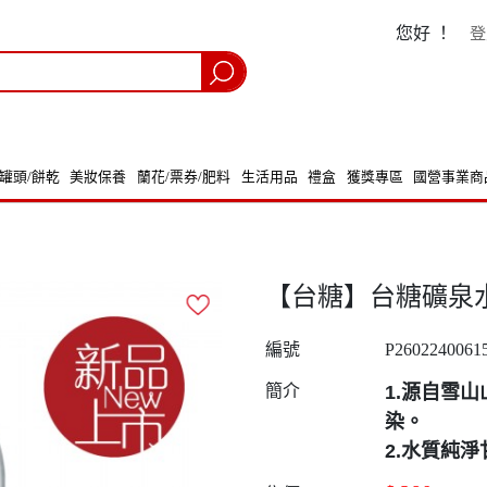
您好 ！
登
/罐頭/餅乾
美妝保養
蘭花/票券/肥料
生活用品
禮盒
獲獎專區
國營事業商
【台糖】台糖礦泉水(33
編號
P2602240061
簡介
1.源自雪
染。
2.水質純