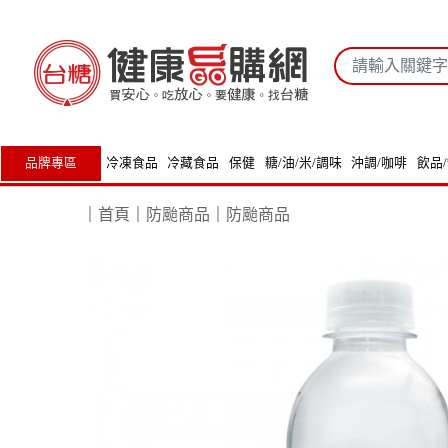
品牌專區
冷凍食品
冷藏食品
保健
糖/油/米/調味
沖調/咖啡
飲品
｜
首頁
｜
防颱商品
｜
防颱商品