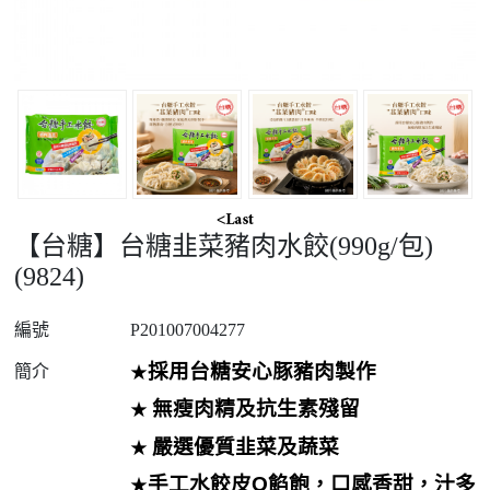
【台糖】台糖韭菜豬肉水餃(990g/包)
(9824)
編號
P201007004277
採用台糖安心豚豬肉製作
簡介
★
無瘦肉精及抗生素殘留
★
嚴選優質韭菜及蔬菜
★
手工水餃皮Q餡飽，口感香甜，汁多
★