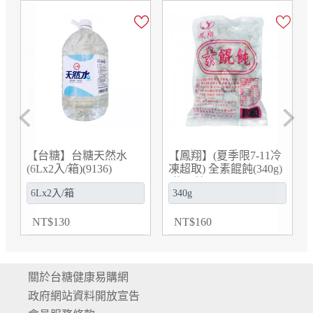
Previous
Next
【鳳翔】(夏季限7-11冷
【台糖】台糖雙拼饅頭
凍超取) 全素餛飩(340g)
(黑糖糖蜜&南瓜籽)
鰻
(約50粒)
(390g/包)(9882)
NT
$
160
NT
$
90
關於台糖健康易購網
政府網站資料開放宣告