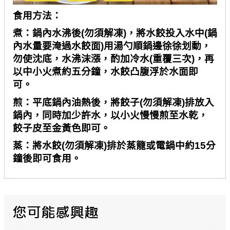
食用方法：
煮：鍋內水沸後(勿須解凍)，將水餃投入水中(鍋
內水量要淹過水餃面)用湯勺順鍋邊徐徐划動，
勿使沈底，水沸沫漲，酌加冷水(重覆三次)，再
以中小火煮約五分鐘，水餃凸腹浮於水面即
可。
煎：平底鍋內油熱後，將餃子(勿須解凍)排放入
鍋內，同時加少許水，以小火慢慢煎至水乾，
餃子皮至金黃色即可。
蒸：將水餃(勿須解凍)排於蒸籠或電鍋中約15分
鐘後即可食用。