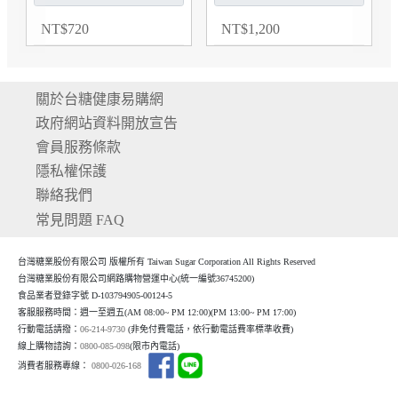
NT
$
720
NT
$
1,200
關於台糖健康易購網
政府網站資料開放宣告
會員服務條款
隱私權保護
聯絡我們
常見問題 FAQ
台灣糖業股份有限公司 版權所有 Taiwan Sugar Corporation All Rights Reserved
台灣糖業股份有限公司網路購物營運中心(統一編號36745200)
食品業者登錄字號 D-103794905-00124-5
客服服務時間：週一至週五(AM 08:00~ PM 12:00)(P
M 13:00~ PM 17:00)
行動電話請撥：
06-214-9730
(非免付費電話，依行動電話費率標準收費)
線上購物諮詢：
0800-085-098
(限市內電話)
消費者服務專線：
0800-026-168