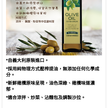
*
自義大利原裝進口。
*
採用純物理方式壓榨提油，無添加任何化學成
分。
*
新鮮橄欖原味呈現，油色深綠、橄欖味道濃
郁。
*
適合涼拌、炒菜、沾麵包及調製沙拉。