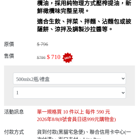
欖油，採用純物理方式壓榨提油，新
鮮橄欖味完整呈現。
適合生飲、拌菜、拌麵、沾麵包或披
薩餅、涼拌及調製沙拉醬等。
原價
$
796
售價
$
710
$
796
活動訊息
單一規格買
10
件以上 每件
590
元
2026年8/8(8號會員日送999元購物金)
付款方式
貨到付款(黑貓宅急便)、聯合信用卡中心(一