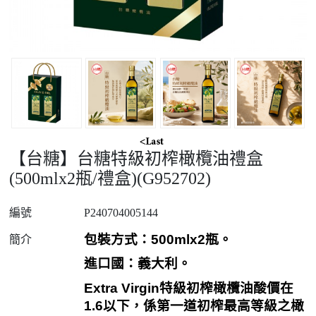
【台糖】台糖特級初榨橄欖油禮盒
(500mlx2瓶/禮盒)(G952702)
編號
P240704005144
包裝方式：
500mlx2
瓶。
簡介
進口國：義大利。
Extra Virgin
特級初榨橄欖油酸價在
1.6
以下，係第一道初榨最高等級之橄