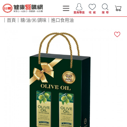
｜
首頁
｜
糖/油/米/調味
｜
進口食用油