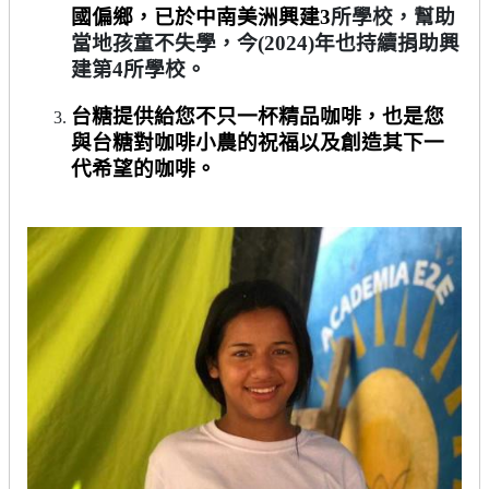
國偏鄉，已於中南美洲興建
3
所學校，幫助
當地孩童不失學，今
(2024)
年也持續捐助興
建第
4
所學校。
台糖提供給您不只一杯精品咖啡，也是您
與台糖對咖啡小農的祝福以及創造其下一
代希望的咖啡。