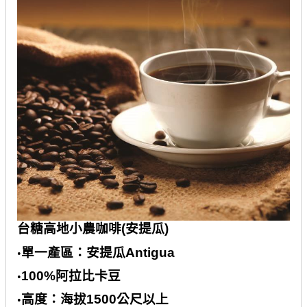
台糖高地小農咖啡
(
安提瓜
)
單一產區：安提瓜
Antigua
•
100%
阿拉比卡豆
•
高度：海拔
1500
公尺以上
•