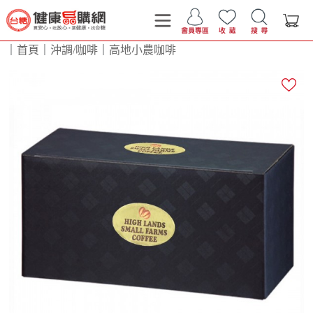
｜
首頁
｜
沖調/咖啡
｜
高地小農咖啡