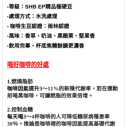
等級：
SHB EP
精品極硬豆
•
處理方式：水洗處理
•
咖啡生豆認證：雨林認證
•
風味：香草、奶油、黑醋栗、堅果香
•
飲用完畢，杯底焦糖餘韻更濃香
•
喝好咖啡的好處
1.
燃燒脂肪
咖啡因能提升
3
～
11%
的新陳代謝率，若在運動
前喝黑咖啡，可讓燃脂的效果倍增。
2.
控制血糖
每天喝
3
～
4
杯咖啡的人可降低糖尿病罹患率
30
％。推論是咖啡裡的咖啡因能提高基礎代謝