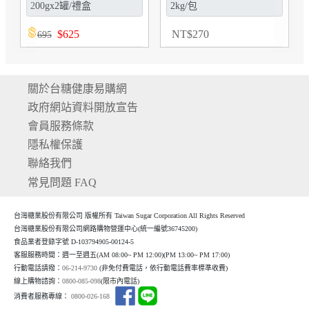
NT
$
700
NT
$
86
關於台糖健康易購網
政府網站資料開放宣告
會員服務條款
隱私權保護
聯絡我們
常見問題 FAQ
台灣糖業股份有限公司 版權所有 Taiwan Sugar Corporation All Rights Reserved
台灣糖業股份有限公司網路購物營運中心(統一編號36745200)
食品業者登錄字號 D-103794905-00124-5
客服服務時間：週一至週五(AM 08:00~ PM 12:00)(P
M 13:00~ PM 17:00)
行動電話請撥：
06-214-9730
(非免付費電話，依行動電話費率標準收費)
線上購物諮詢：
0800-085-098
(限市內電話)
消費者服務專線：
0800-026-168