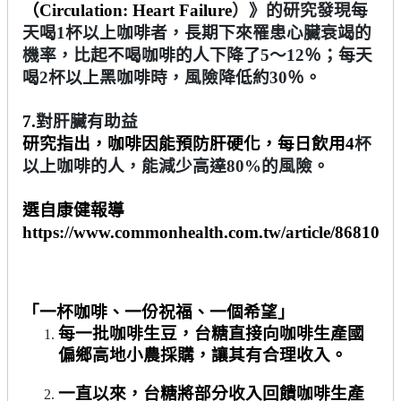
（
Circulation: Heart Failure
）》的研究發現每
天喝
1
杯以上咖啡者，長期下來罹患心臟衰竭的
機率，比起不喝咖啡的人下降了
5
～
12
％；每天
喝
2
杯以上黑咖啡時，風險降低約
30
％。
7.
對肝臟有助益
研究指出，咖啡因能預防肝硬化，每日飲用
4
杯
以上咖啡的人，能減少高達
80%
的風險。
選自康健報導
https://www.commonhealth.com.tw/article/86810
「一杯咖啡、一份祝福、一個希望」
每一批咖啡生豆，台糖直接向咖啡生產國
偏鄉高地小農採購，讓其有合理收入。
一直以來，台糖將部分收入回饋咖啡生產