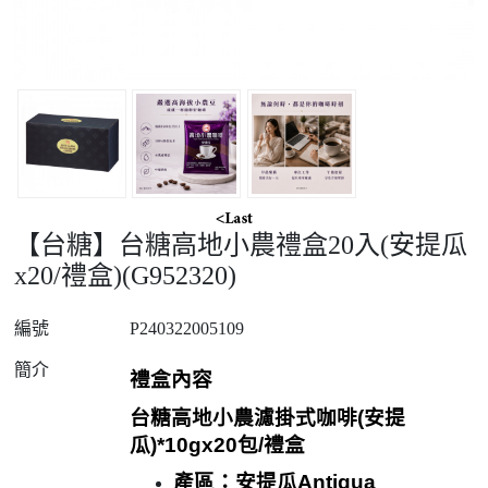
【台糖】台糖高地小農禮盒20入(安提瓜
x20/禮盒)(G952320)
編號
P240322005109
簡介
禮盒內容
台糖高地小農濾掛式咖啡
(
安提
瓜
)*10gx20
包
/
禮盒
產區：安提瓜
Antigua