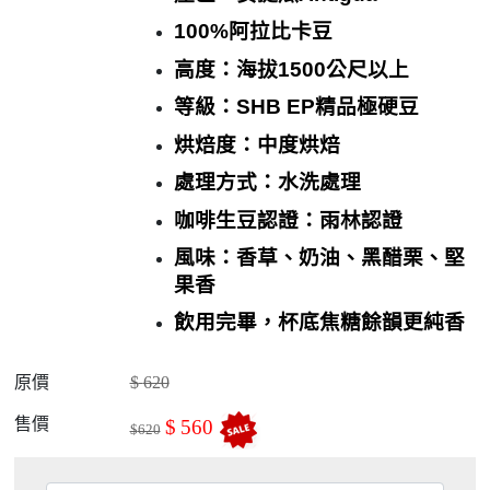
100%
阿拉比卡豆
高度：海拔
1500
公尺以上
等級：
SHB EP
精品極硬豆
烘焙度：中度烘焙
處理方式：水洗處理
咖啡生豆認證：雨林認證
風味：香草、奶油、黑醋栗、堅
果香
飲用完畢，杯底焦糖餘韻更純香
原價
$
620
售價
$
560
$
620