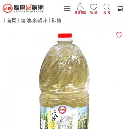
｜
首頁
｜
糖/油/米/調味
｜
砂糖