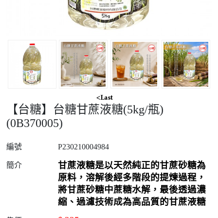
【台糖】台糖甘蔗液糖(5kg/瓶)
(0B370005)
編號
P230210004984
甘蔗液糖是以天然純正的甘蔗砂糖為
簡介
原料，溶解後經多階段的提煉過程，
將甘蔗砂糖中蔗糖水解，最後透過濃
縮、過濾技術成為高品質的甘蔗液糖