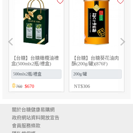
Previous
Next
【台糖】台糖橄欖油禮
【台糖】台糖葵花油肉
盒(500mlx2瓶/禮盒)
酥(200g/罐)(876F)
(G952603)
$
670
NT
$
306
760
關於台糖健康易購網
政府網站資料開放宣告
會員服務條款