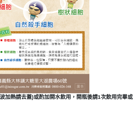
波加熱請去蓋)或酌加開水飲用，開瓶後請1次飲用完畢