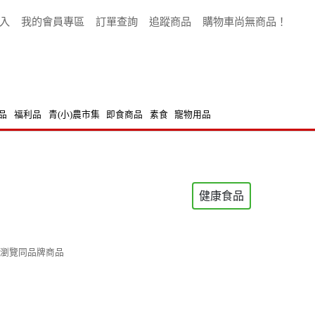
入
我的會員專區
訂單查詢
追蹤商品
購物車尚無商品！
品
福利品
青(小)農市集
即食商品
素食
寵物用品
健康食品
瀏覽同品牌商品