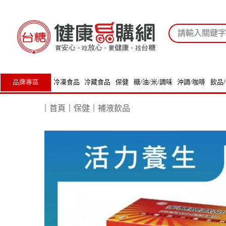
品牌專區
冷凍食品
冷藏食品
保健
糖/油/米/調味
沖調/咖啡
飲品
｜
首頁
｜
保健
｜
補液飲品