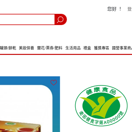
您好 ！
登
/罐頭/餅乾
美妝保養
蘭花/票券/肥料
生活用品
禮盒
獲獎專區
國營事業商