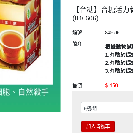
【台糖】台糖活力養
(846606)
編號
846606
簡介
根據動物試
1.
有助於促
2.有助於
3.有助於
$
450
售價
加入購物車