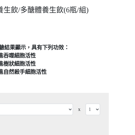
生飲/多醣體養生飲(6瓶/組)
驗結果顯示，具有下列功效：
進吞噬細胞活性
促進樹狀細胞活性
促進自然殺手細胞活性
x