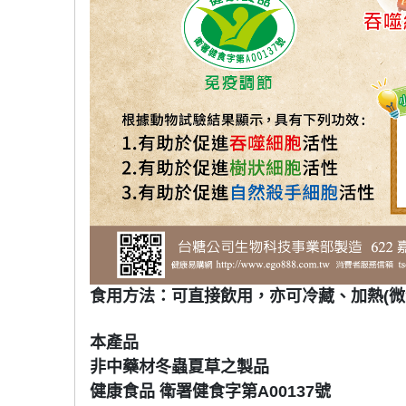
食用方法：可直接飲用，亦可冷藏、加熱(微
本產品
非中藥材冬蟲夏草之製品
健康食品 衛署健食字第A00137號