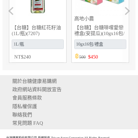
Previous
Next
糖啡嚐愛戀
【台糖】台糖鳳梨罐頭
【台糖】台糖精
10gx16包/
(小)(227gx3罐/組)
(500g/包)(0D01100
16)
(997223)
NT
$
182
NT
$
19
關於台糖健康易購網
政府網站資料開放宣告
會員服務條款
隱私權保護
聯絡我們
常見問題 FAQ
台灣糖業股份有限公司 版權所有 Taiwan Sugar Corporation All Rights Reserved