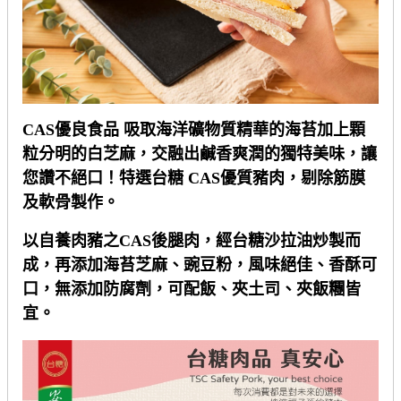
CAS
優良食品
吸取海洋礦物質精華的海苔加上顆
粒分明的白芝麻，交融出鹹香爽潤的獨特美味，讓
您讚不絕口！特選台糖
CAS
優質豬肉，剔除筋膜
及軟骨製作。
以自養肉豬之
CAS
後腿肉，經台糖沙拉油炒製而
成，再添加海苔芝麻、豌豆粉，風味絕佳、香酥可
口，無添加防腐劑，可配飯、夾土司、夾飯糰皆
宜。