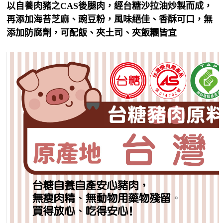
以自養肉豬之
CAS
後腿肉，經台糖沙拉油炒製而成，
再添加海苔芝麻、豌豆粉，風味絕佳、香酥可口，無
添加防腐劑，可配飯、夾土司、夾飯糰皆宜