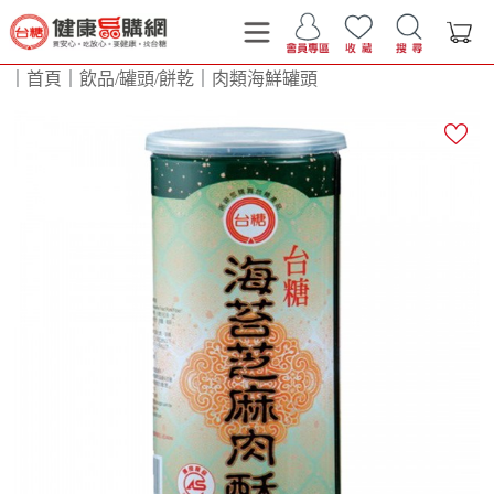
｜
首頁
｜
飲品/罐頭/餅乾
｜
肉類海鮮罐頭