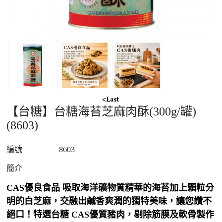
【台糖】台糖海苔芝麻肉酥(300g/罐)
(8603)
編號
8603
簡介
CAS
優良食品
吸取海洋礦物質精華的海苔加上顆粒分
明的白芝麻，交融出鹹香爽潤的獨特美味，讓您讚不
絕口！特選台糖
CAS
優質豬肉，剔除筋膜及軟骨製作