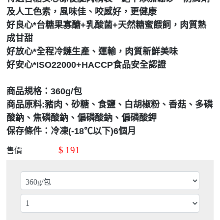
及人工色素，風味佳、咬感好，更健康
好良心*台糖果寡醣+乳酸菌+天然糖蜜餵飼，肉質熟
成甘甜
好放心*全程冷鏈生產、運輸，肉質新鮮美味
好安心*ISO22000+HACCP食品安全認證
商品規格：360g/包
商品原料:豬肉、砂糖、食鹽、白胡椒粉、香菇、多磷
酸鈉、焦磷酸鈉、偏磷酸鈉、偏磷酸鉀
保存條件：冷凍(-18℃以下)6個月
$
191
售價