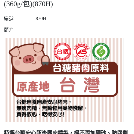
(360g/包)(870H)
編號
870H
簡介
特選台糖安心豚後腿肉精製，絕不添加硼砂、防腐劑