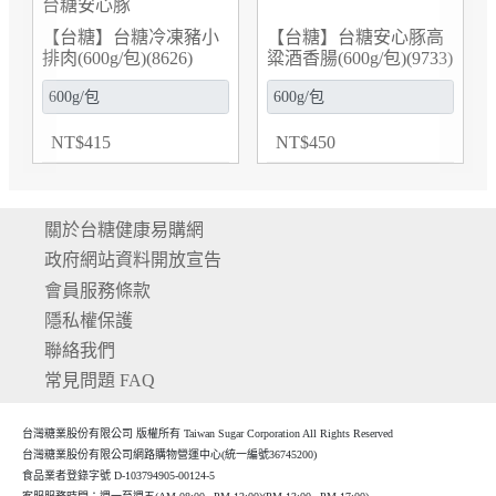
台糖安心豚
台糖安心豚
糖】台糖安心豚高
【台糖】台糖五花火鍋
【台糖】台
(600g/包)(9733)
豬肉片(300g/包)(879D)
排肉(3kg/包)(
450
$
153
$
1,5
199
2075
關於台糖健康易購網
政府網站資料開放宣告
會員服務條款
隱私權保護
聯絡我們
常見問題 FAQ
台灣糖業股份有限公司 版權所有 Taiwan Sugar Corporation All Rights Reserved
台灣糖業股份有限公司網路購物營運中心(統一編號36745200)
食品業者登錄字號 D-103794905-00124-5