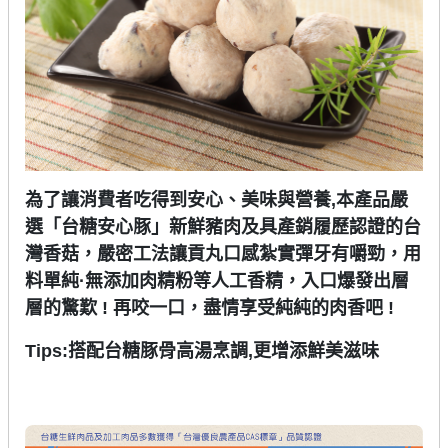
為了讓消費者吃得到安心、美味與營養,本產品嚴
選「台糖安心豚」新鮮豬肉及具產銷履歷認證的台
灣香菇
，
嚴密工法讓貢丸口感紮實彈牙有嚼勁
，
用
料單純·無添加肉精粉等人工香精
，
入口爆發出層
層的驚歎 ! 再咬一口
，
盡情享受純純的肉香吧 !
Tips:搭配台糖豚骨高湯烹調,更增添鮮美滋味