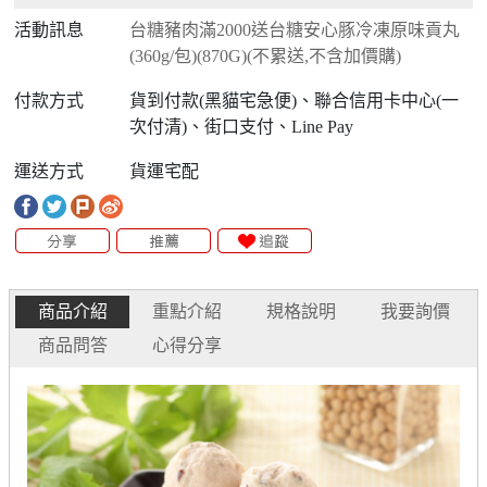
活動訊息
台糖豬肉滿2000送台糖安心豚冷凍原味貢丸
(360g/包)(870G)(不累送,不含加價購)
付款方式
貨到付款(黑貓宅急便)、聯合信用卡中心(一
次付清)、街口支付、Line Pay
運送方式
貨運宅配
商品介紹
重點介紹
規格說明
我要詢價
商品問答
心得分享