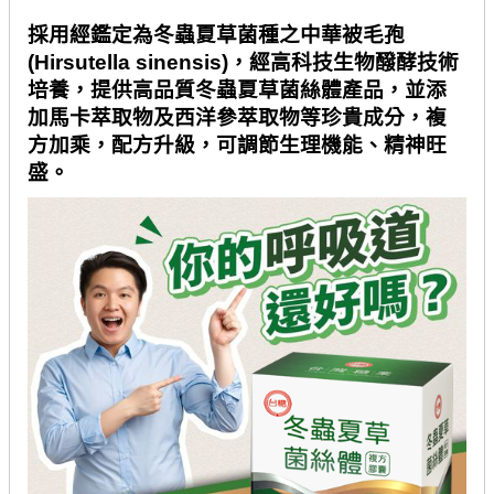
採用經鑑定為冬蟲夏草菌種之中華被毛孢
(Hirsutella sinensis)
，經高科技生物醱酵技術
培養，提供高品質冬蟲夏草菌絲體產品，並添
加馬卡萃取物及西洋參萃取物等珍貴成分，複
方加乘，配方升級，可調節生理機能、精神旺
盛。