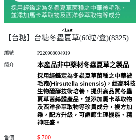
【台糖】台糖冬蟲夏草(60粒/盒)(8325)
編號
P220908004919
本產品非中藥材冬蟲夏草之製品
簡介
採用經鑑定為冬蟲夏草菌種之中華被
毛孢
(Hirsutella sinensis)
，經高科技
生物醱酵技術培養，提供高品質冬蟲
夏草菌絲體產品，並添加馬卡萃取物
及西洋參萃取物等珍貴成分，複方加
乘，配方升級，可調節生理機能、精
神旺盛。
$
700
售價