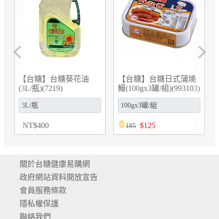
Previous
Next
詩夢絲
健康
【台糖】台糖日式蒲燒
【台糖】台糖詩夢絲蘭
【台
鰻(100gx3罐/組)(993103)
花精萃全效修護面霜
飲禮
(30g/瓶)(6715)(效期
盒(8
2027/9/8)
$
125
NT
$
750
NT
185
關於台糖健康易購網
政府網站資料開放宣告
會員服務條款
隱私權保護
聯絡我們