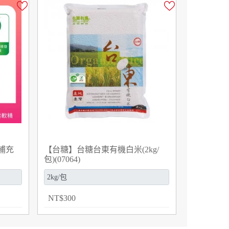
補充
【台糖】台糖台東有機白米(2kg/
包)(07064)
NT
$
300