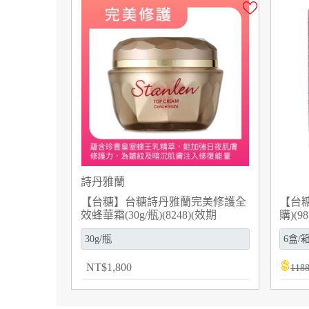
詩丹雅蘭
【台糖】台糖詩丹雅蘭完美修護全
【台糖
效蜂華霜(30g/瓶)(8248)(效期
購)(98
2027/3/11)
NT
$
1,800
118