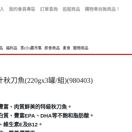
入
我的會員專區
訂單查詢
追蹤商品
購物車尚無商品！
品
福利品
青(小)農市集
即食商品
素食
寵物用品
(220gx3罐/組)(980403)
脂豐富、肉質鮮美的特級秋刀魚。
蛋白質、豐富EPA、DHA等不飽和脂肪酸。
、維生素E及B12。