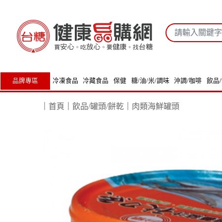
品牌專區
冷凍食品
冷藏食品
保健
糖/油/米/調味
沖調/咖啡
飲品
｜
首頁
｜
飲品/罐頭/餅乾
｜
肉類海鮮罐頭