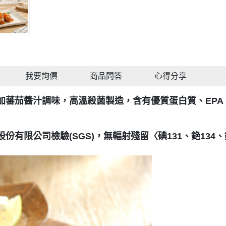
我要詢價
商品問答
心得分享
蕃茄醬汁調味，高溫殺菌製造，含有優質蛋白質、EPA
有限公司檢驗(SGS)，無輻射殘留〈碘131、銫134