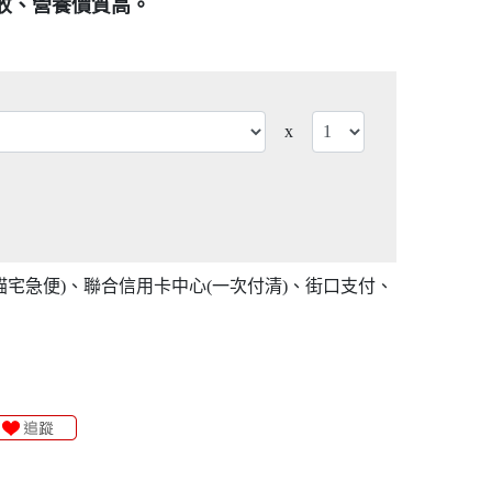
吸收、營養價質高。
x
貓宅急便)、聯合信用卡中心(一次付清)、街口支付、