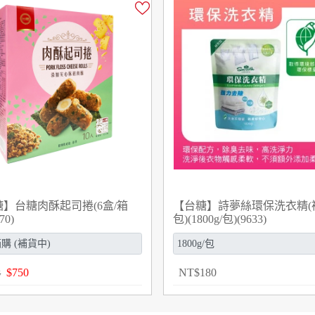
】台糖肉酥起司捲(6盒/箱
【台糖】詩夢絲環保洗衣精(
70)
包)(1800g/包)(9633)
$
750
NT
$
180
8