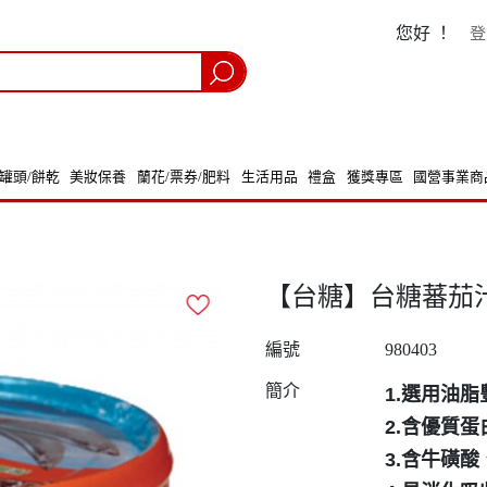
您好 ！
登
/罐頭/餅乾
美妝保養
蘭花/票券/肥料
生活用品
禮盒
獲獎專區
國營事業商
【台糖】台糖蕃茄汁秋刀魚
編號
980403
簡介
1.選用油
2.含優質
3.含牛磺酸