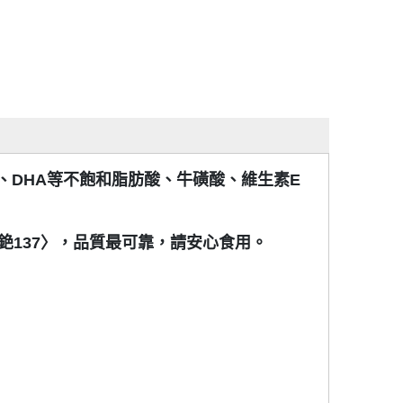
、DHA等不飽和脂肪酸、牛磺酸、維生素E
、銫137〉，品質最可靠，請安心食用。