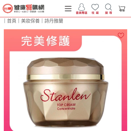
｜
首頁
｜
美妝保養
｜
詩丹雅蘭