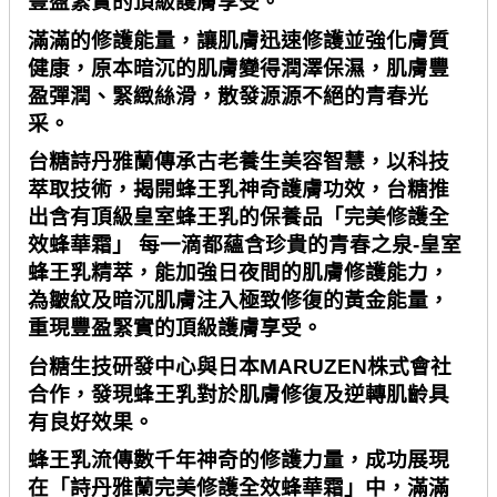
豐盈緊實的頂級護膚享受。
滿滿的修護能量，讓肌膚迅速修護並強化膚質
健康，原本暗沉的肌膚變得潤澤保濕，肌膚豐
盈彈潤、緊緻絲滑，散發源源不絕的青春光
采。
台糖詩丹雅蘭傳承古老養生美容智慧，以科技
萃取技術，揭開蜂王乳神奇護膚功效，台糖推
出含有頂級皇室蜂王乳的保養品「完美修護全
效蜂華霜」 每一滴都蘊含珍貴的青春之泉
-
皇室
蜂王乳精萃，能加強日夜間的肌膚修護能力，
為皺紋及暗沉肌膚注入極致修復的黃金能量，
重現豐盈緊實的頂級護膚享受。
台糖生技研發中心與日本
MARUZEN
株式會社
合作，發現蜂王乳對於肌膚修復及逆轉肌齡具
有良好效果。
蜂王乳流傳數千年神奇的修護力量，成功展現
在「詩丹雅蘭完美修護全效蜂華霜」中，滿滿