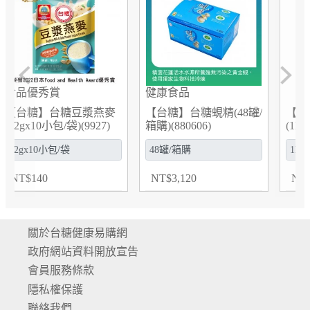
Previous
Next
健康食品
【台糖】台糖蜆精(48罐/
【台糖】台糖沙拉油
箱購)(880606)
(1L/瓶)(7045)
NT
$
3,120
NT
$
72
關於台糖健康易購網
政府網站資料開放宣告
會員服務條款
隱私權保護
聯絡我們