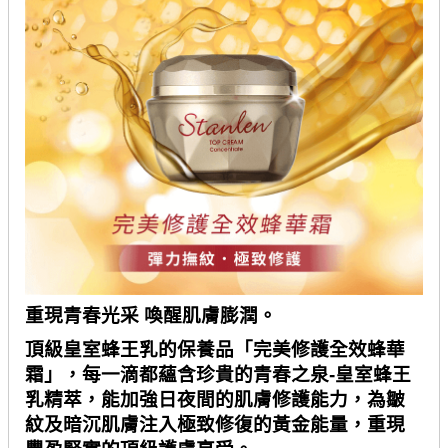
重現青春光采 喚醒肌膚膨潤。
頂級皇室蜂王乳的保養品「完美修護全效蜂華
霜」，每一滴都蘊含珍貴的青春之泉
-
皇室蜂王
乳精萃，能加強日夜間的肌膚修護能力，為皺
紋及暗沉肌膚注入極致修復的黃金能量，重現