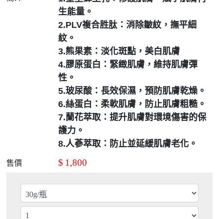
生能量。
2.PLV複合胜肽：消除皺紋，撫平細
紋。
3.熊果素：淡化斑點，美白肌膚
4.膠原蛋白：緊緻肌膚，維持肌膚彈
性。
5.玻尿酸：長效保濕，預防肌膚乾燥。
6.絲蛋白：柔軟肌膚，防止肌膚粗糙。
7.蘭花萃取：提升肌膚對環境傷害的保
護力。
8.人蔘萃取：防止並延緩肌膚老化。
$
1,800
售價