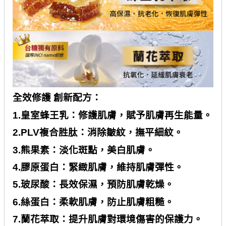
全效修護 創新配方：
1.
皇室蜂王乳：修護肌膚，賦予肌膚再生能量。
2.PLV
複合胜肽：消除皺紋，撫平細紋。
3.
熊果素：淡化斑點，美白肌膚。
4.
膠原蛋白：緊緻肌膚，維持肌膚彈性。
5.
玻尿酸：長效保濕，預防肌膚乾燥。
6.
絲蛋白：柔軟肌膚，防止肌膚粗糙。
7.
蘭花萃取：提升肌膚對環境傷害的保護力。