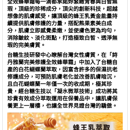
全效蜂華霜每一滴都承諾妳緊緻青春與白皙無
瑕，頂級的珍稀成分，頂尖的創新科技，超越
想像的肌膚感受，讓頂級的蜂王乳黃金能量持
續提供肌膚修護的力量，搭配熊果素美白成
分，肌膚立即感覺柔嫩，並使膚色更為均勻，
消除皺紋、淡化斑點，打造極致白皙、透淨無
瑕的完美膚質。
台糖生技研發中心瞭解台灣女性膚質，在「詩
丹雅蘭完美修護全效蜂華霜」中加入了台糖自
產的白花蝴蝶蘭萃取，因富含許多的保濕抗老
修護成分，可預防肌膚老化並改善肌膚暗沉，
且白花蝴蝶蘭一年僅一次的收成期，極其珍
貴，經台糖生技以「凝水微萃技術」成功將其
珍貴有效成分萃取運用在保養品中，讓肌膚保
養更上一層樓，也讓全世界見證台灣的驕傲。