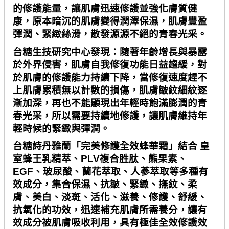
的修護能量，讓肌膚迅速修護並強化膚質健
康，原本暗沉的肌膚變得潤澤保濕，肌膚豐盈
彈潤、緊緻絲滑，散發源源不絕的青春光采。
台糖生技研究中心發現：隨著年齡增長與暴露
於外界侵害，肌膚自我修復功能日益趨緩，對
於肌膚的修護能力持續下降，當修復速度趕不
上肌膚累積無以計數的損傷，肌膚皺紋細紋逐
漸加深，再也不能顯現出年輕時飽滿膨潤的青
春光采，所以需要持續地修護，讓肌膚維持年
輕時候的緊緻與彈潤。
台糖詩丹雅蘭「完美修護全效蜂華霜」結合 皇
室蜂王乳精萃、
PLV
複合胜肽、熊果素、
EGF
、玻尿酸、蘭花萃取、人蔘萃取等多種有
效成分，集合保濕、抗皺、緊緻、撫紋、柔
膚、美白、淡斑、活化、滋養、修護、舒緩、
抗氧化的功效，迅速補充肌膚所需養分，讓有
效成分被肌膚吸收利用，具有極佳全效修護效