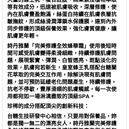
等有效成分，迅速被肌膚吸收，深層修護，使
內在肌膚豐盈飽滿，絲蛋白持續在肌膚表層抗
皺撫紋，形成絲滑潤澤鎖水保護膜，達到內外
同步修護的頂級保養效果，強化膚質健康，讓
肌膚更年輕。
詩丹雅蘭「完美修護全效蜂華霜」使用後短時
間可感受肌膚變得柔滑細緻，持續修護肌膚問
題，展現緊實、彈潤、白皙透亮、斑點淡化的
效果，肌膚宛若新生，皇室蜂王乳搭配台糖蘭
花萃取的完美交互作用，除解決現有肌膚問
題，並可預防延緩老化問題產生，持續修護，
抗老不停歇，豐厚滑順的肌膚觸感，每一次使
用都宛如一場淋漓盡致的頂級
SPA
。
珍稀的成分搭配頂尖的創新科技：
台糖生技研發中心相信，只要用對保養品，妳
都是獨一無二的漂亮女人，詩丹雅蘭完美修護