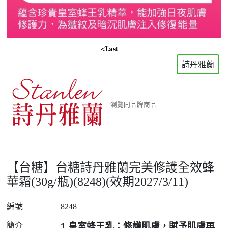
詩丹雅蘭
瀏覽同品牌商品
【台糖】台糖詩丹雅蘭完美修護全效蜂
華霜(30g/瓶)(8248)(效期2027/3/11)
編號
8248
簡介
1.皇室蜂王乳：修護肌膚，賦予肌膚再