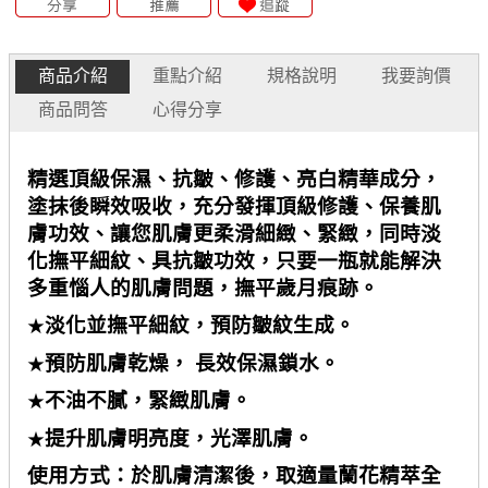
商品介紹
重點介紹
規格說明
我要詢價
商品問答
心得分享
精選頂級保濕、抗皺、修護、亮白精華成分，
塗抹後瞬效吸收，充分發揮頂級修護、保養肌
膚功效、讓您肌膚更柔滑細緻、緊緻，同時淡
化撫平細紋、具抗皺功效，只要一瓶就能解決
多重惱人的肌膚問題，撫平歲月痕跡。
淡化並撫平細紋，預防皺紋生成。
★
預防肌膚乾燥， 長效保濕鎖水。
★
不油不膩，緊緻肌膚。
★
提升肌膚明亮度，光澤肌膚。
★
使用方式：於肌膚清潔後，取適量蘭花精萃全