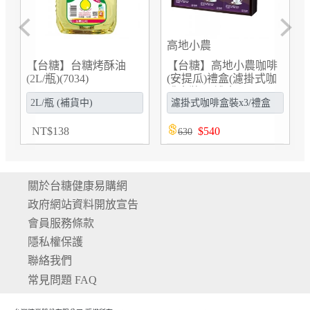
Previous
Next
高地小農
【台糖】台糖烤酥油
【台糖】高地小農咖啡
(2L/瓶)(7034)
(安提瓜)禮盒(濾掛式咖
啡盒裝x3/禮盒)
(G952303)
NT
$
138
$
540
630
關於台糖健康易購網
政府網站資料開放宣告
會員服務條款
隱私權保護
聯絡我們
常見問題 FAQ