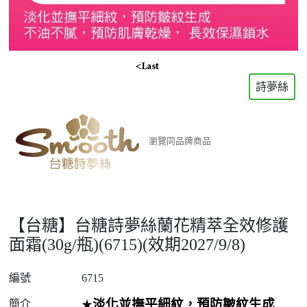
詩夢絲
瀏覽同品牌商品
【台糖】台糖詩夢絲蘭花精萃全效修護
面霜(30g/瓶)(6715)(效期2027/9/8)
編號
6715
淡化並撫平細紋，預防皺紋生成
簡介
★