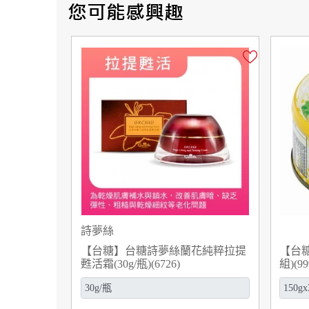
詩夢絲
【台糖】台糖詩夢絲蘭花純粹拉提
【台糖
甦活霜(30g/瓶)(6726)
組)(99