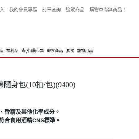
入
我的會員專區
訂單查詢
追蹤商品
購物車尚無商品！
品
福利品
青(小)農市集
即食商品
素食
寵物用品
包(10抽/包)(9400)
、香精及其他化學成分。
符合食用酒精CNS標準。