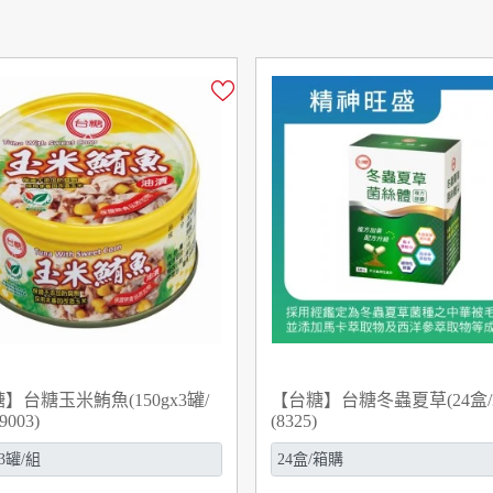
】台糖玉米鮪魚(150gx3罐/
【台糖】台糖冬蟲夏草(24盒/
9003)
(8325)