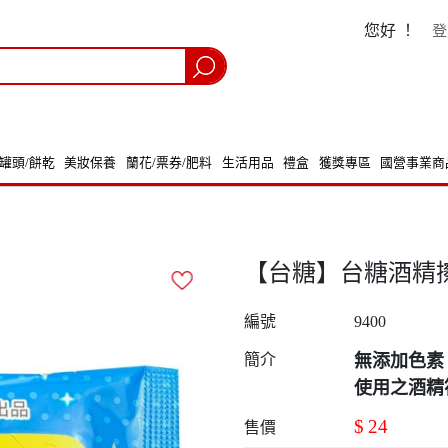
您好 ！
登
/罐頭/餅乾
美妝保養
蘭花/票券/肥料
生活用品
禮盒
獲獎專區
國營事業商
【台糖】台糖酒精擦隨身
編號
9400
簡介
無添加色素
使用之酒精
$
24
售價