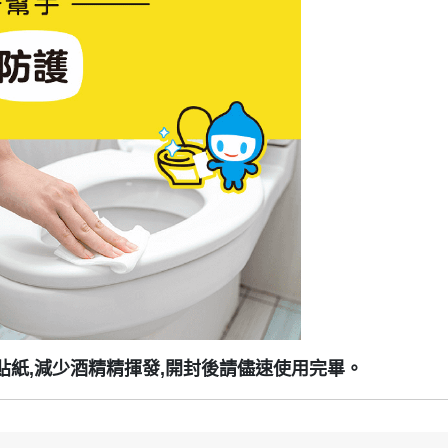
貼紙,減少酒精精揮發,開封後請儘速使用完畢。