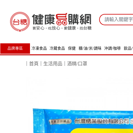
品牌專區
冷凍食品
冷藏食品
保健
糖/油/米/調味
沖調/咖啡
飲品
｜
首頁
｜
生活用品
｜
酒精/口罩