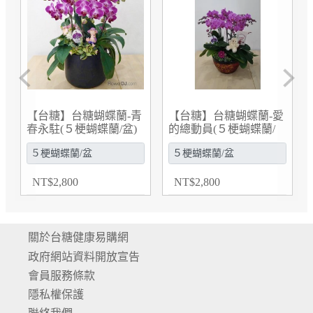
Previous
Next
【台糖】台糖蝴蝶蘭-青
【台糖】台糖蝴蝶蘭-愛
台糖
春永駐(５梗蝴蝶蘭/盆)
的總動員(５梗蝴蝶蘭/
梗蝴
盆)
NT
$
2,800
NT
$
2,800
NT
關於台糖健康易購網
政府網站資料開放宣告
會員服務條款
隱私權保護