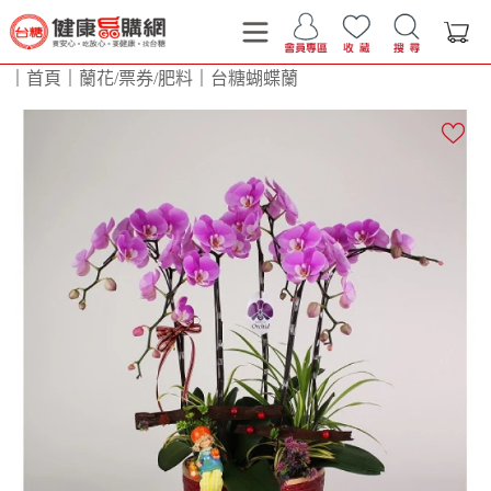
｜
首頁
｜
蘭花/票券/肥料
｜
台糖蝴蝶蘭