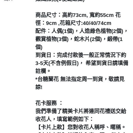
商品尺寸：高約73cm, 寬約55cm 花
徑：9cm ,花箱尺寸:40/40/74cm
配件：人偶(1個)，人造綠色植物(2個)，
觀賞植物(3個)，蛇木片(2個)，緞帶(1
個)
到貨日：完成付款後一般正常情況下約
3-5天(不含例假日)， 希望到貨日請填備
註欄。
*台糖蘭花 無法指定周一到貨，敬請見
諒!
花卡服務 ：
我們準備了精美卡片將連同花禮送交給
收花人，填寫範例如下：
【卡片上款】您對收花人稱呼、暱稱。