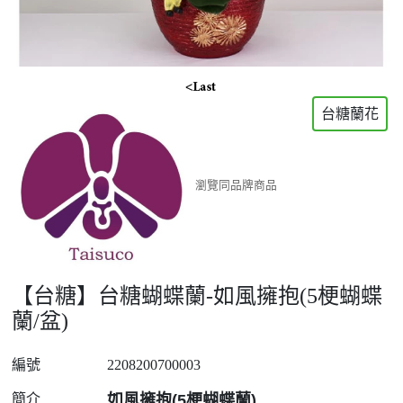
台糖蘭花
瀏覽同品牌商品
【台糖】台糖蝴蝶蘭-如風擁抱(5梗蝴蝶
蘭/盆)
編號
2208200700003
簡介
如風擁抱(5梗蝴蝶蘭)