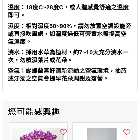
溫度：
18
度
C~28
度
C
，或人體感覺舒適之溫度
即可。
濕度：相對濕度
50~90%
，請勿放置空調設施旁
或直接吹風處，如濕度過低可旁置水盤提高空
氣濕度。
澆水：採用水草為植材，約
7~10
天充分澆水一
次，勿噴濕葉片或花朵。
空氣：蝴蝶蘭喜好清新流動之空氣環境，抽菸
或汙濁之空氣會提早花朵凋謝及落蕾。