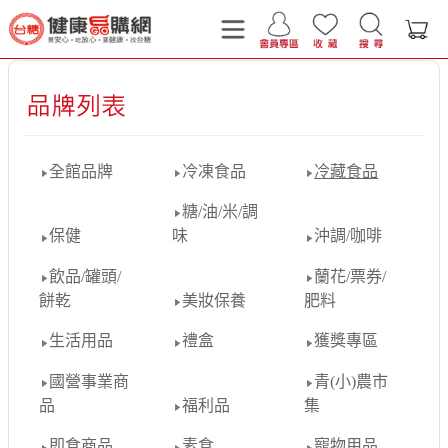
全館品牌
冷凍食品
冷藏食品
糖/油/米/調
保健
味
沖調/咖啡
飲品/罐頭/
蘭花/票券/
餅乾
美妝保養
肥料
生活用品
禮盒
獲獎專區
國營事業商
青(小)農市
品
福利品
集
即食商品
素食
寵物用品