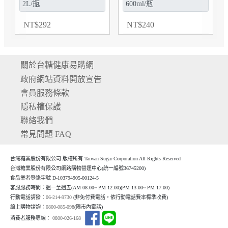
NT
$
292
NT
$
240
關於台糖健康易購網
政府網站資料開放宣告
會員服務條款
隱私權保護
聯絡我們
常見問題 FAQ
台灣糖業股份有限公司 版權所有 Taiwan Sugar Corporation All Rights Reserved
台灣糖業股份有限公司網路購物營運中心(統一編號36745200)
食品業者登錄字號 D-103794905-00124-5
客服服務時間：週一至週五(AM 08:00~ PM 12:00)(P
M 13:00~ PM 17:00)
行動電話請撥：
06-214-9730
(非免付費電話，依行動電話費率標準收費)
線上購物諮詢：
0800-085-098
(限市內電話)
消費者服務專線：
0800-026-168