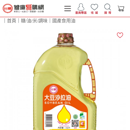
｜
首頁
｜
糖/油/米/調味
｜
國產食用油