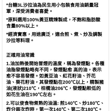
*
台糖
3L
沙拉油為民生用小包裝食用油銷量冠
軍，深受消費者喜愛。
*
原料選用
100%
黃豆精煉製成，不飽和脂肪酸
含量
80%
以上。
*
經濟實惠，用途廣泛，適合煎、煮、炒及調製
沙拉等料理。
正確用油常識
1.
油加熱後開始冒煙的溫度，稱為發煙點。各種
油脂發煙點略有不同，發煙點愈 高的油，表示
愈不容易發煙。如黃豆油、紅花籽油、芥花
油、葵花籽油，其發煙點在
200℃
以上，精製豬
油
(
液狀
)210℃
，棕櫚油
206℃
，發煙點較低的
如花生油在
190℃
左右。
2.
可以使食物煮熟的油溫
:
煎
140℃
、炒
180℃
、
炸分兩次炸時，第一次
140℃
、第二次
180℃
。