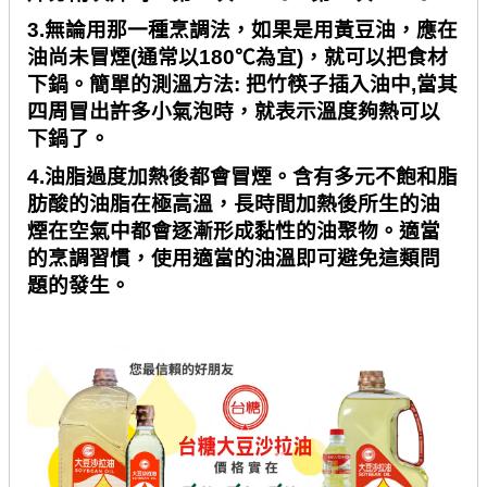
3.
無論用那一種烹調法，如果是用黃豆油，應在
油尚未冒煙
(
通常以
180℃
為宜
)
，就可以把食材
下鍋。簡單的測溫方法
:
把竹筷子插入油中
,
當其
四周冒出許多小氣泡時，就表示溫度夠熱可以
下鍋了。
4.
油脂過度加熱後都會冒煙。含有多元不飽和脂
肪酸的油脂在極高溫，長時間加熱後所生的油
煙在空氣中都會逐漸形成黏性的油聚物。適當
的烹調習慣，使用適當的油溫即可避免這類問
題的發生。