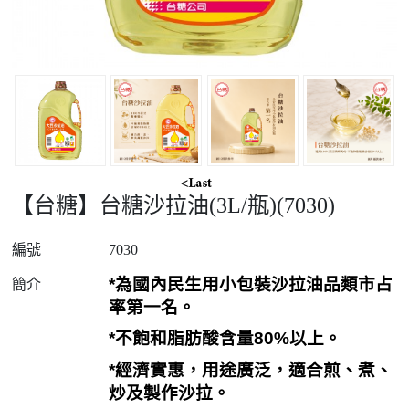
【台糖】台糖沙拉油(3L/瓶)(7030)
編號
7030
*
為國內民生用小包裝沙拉油品類市占
簡介
率第一名。
*
不飽和脂肪酸含量
80%
以上。
*
經濟實惠，用途廣泛，適合煎、煮、
炒及製作沙拉。