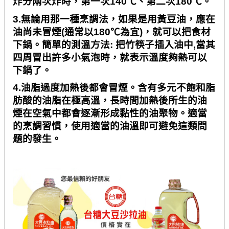
炸分兩次炸時，第一次
140℃
、第二次
180℃
。
3.
無論用那一種烹調法，如果是用黃豆油，應在
油尚未冒煙
(
通常以
180℃
為宜
)
，就可以把食材
下鍋。簡單的測溫方法
:
把竹筷子插入油中
,
當其
四周冒出許多小氣泡時，就表示溫度夠熱可以
下鍋了。
4.
油脂過度加熱後都會冒煙。含有多元不飽和脂
肪酸的油脂在極高溫，長時間加熱後所生的油
煙在空氣中都會逐漸形成黏性的油聚物。適當
的烹調習慣，使用適當的油溫即可避免這類問
題的發生。