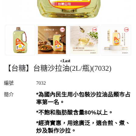
【台糖】台糖沙拉油(2L/瓶)(7032)
編號
7032
*
為國內民生用小包裝沙拉油品類市占
簡介
率第一名。
*
不飽和脂肪酸含量
80%
以上。
*
經濟實惠，用途廣泛，適合煎、煮、
炒及製作沙拉。