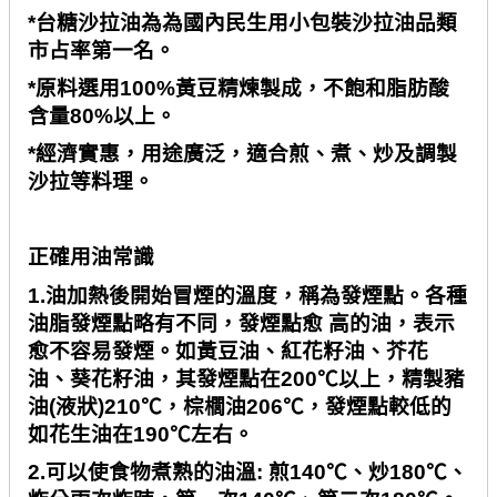
*
台糖沙拉油為為國內民生用小包裝沙拉油品類
市占率第一名。
*
原料選用
100%
黃豆精煉製成，不飽和脂肪酸
含量
80%
以上。
*
經濟實惠，用途廣泛，適合煎、煮、炒及調製
沙拉等料理。
正確用油常識
1.
油加熱後開始冒煙的溫度，稱為發煙點。各種
油脂發煙點略有不同，發煙點愈 高的油，表示
愈不容易發煙。如黃豆油、紅花籽油、芥花
油、葵花籽油，其發煙點在
200℃
以上，精製豬
油
(
液狀
)210℃
，棕櫚油
206℃
，發煙點較低的
如花生油在
190℃
左右。
2.
可以使食物煮熟的油溫
:
煎
140℃
、炒
180℃
、