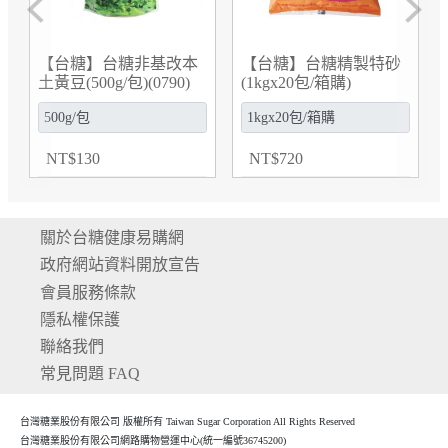
Previous
Next
改本
【台糖】台糖精製特砂
【台糖】台糖道地有機
90)
(1kgx20包/箱購)
白米(2kg/包)(0706)
(0D011001)
NT
$
720
NT
$
270
關於台糖健康易購網
政府網站資料開放宣告
會員服務條款
隱私權保護
聯絡我們
常見問題 FAQ
台灣糖業股份有限公司 版權所有 Taiwan Sugar Corporation All Rights Reserved
台灣糖業股份有限公司網路購物營運中心(統一編號36745200)