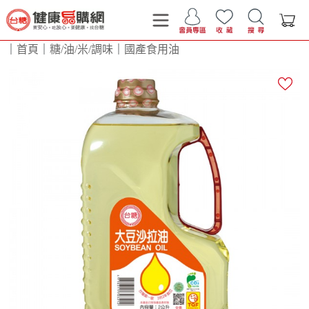
｜
首頁
｜
糖/油/米/調味
｜
國產食用油