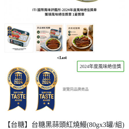
2024年度風味絶佳獎
瀏覽同品牌商品
【台糖】台糖黑蒜頭紅燒鰻(80gx3罐/組)