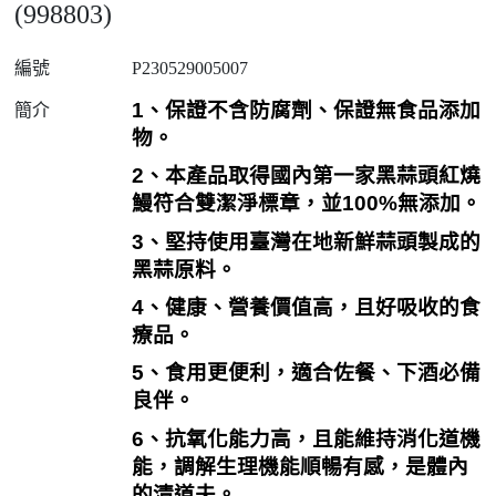
(998803)
編號
P230529005007
1
、保證不含防腐劑、保證無食品添加
簡介
物。
2
、本產品取得國內第一家黑蒜頭紅燒
鰻符合雙潔淨標章，並
100%
無添加。
3
、堅持使用臺灣在地新鮮蒜頭製成的
黑蒜原料。
4
、健康、營養價值高，且好吸收的食
療品。
5
、食用更便利，適合佐餐、下酒必備
良伴。
6
、抗氧化能力高，且能維持消化道機
能，調解生理機能順暢有感，是體內
的清道夫。