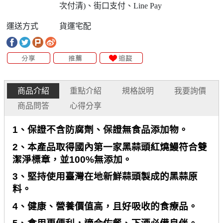
次付清)、街口支付、Line Pay
運送方式
貨運宅配
商品介紹
重點介紹
規格說明
我要詢價
商品問答
心得分享
1
、保證不含防腐劑、保證無食品添加物。
2
、本產品取得國內第一家黑蒜頭紅燒鰻符合雙
潔淨標章，並
100%
無添加。
3
、堅持使用臺灣在地新鮮蒜頭製成的黑蒜原
料。
4
、健康、營養價值高，且好吸收的食療品。