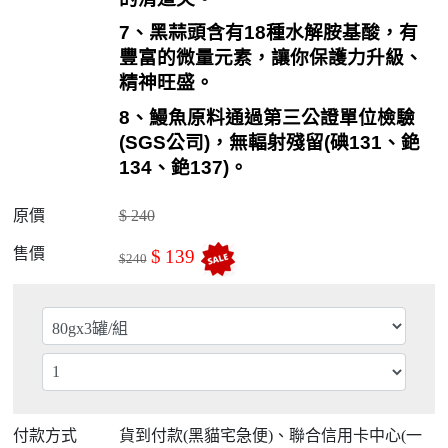
7
、黑蒜頭含有
18
種水解胺基酸，有
豐富的微量元素，讓你保護力升級、
精神旺盛。
8
、鰻魚原料通過第三公證單位檢驗
(SGS
公司
)
，無輻射殘留
(
碘
131
、銫
134
、銫
137)
。
原價
$
240
售價
$
139
$
240
付款方式
貨到付款(黑貓宅急便)、聯合信用卡中心(一