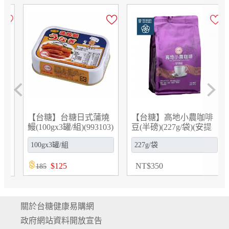
Previous
Next
【台糖】台糖日式蒲燒
【台糖】高地小農咖啡
鰻(100gx3罐/組)(993103)
豆(半磅)(227g/袋)(安提
瓜)(9524)
$
125
NT
$
350
185
關於台糖健康易購網
政府網站資料開放宣告