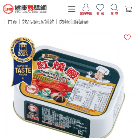
｜
首頁
｜
飲品/罐頭/餅乾
｜
肉類海鮮罐頭