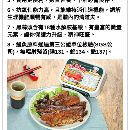
5
、食用更便利，適合佐餐、下酒必備良伴。
6
、抗氧化能力高，且能維持消化道機能，調解
生理機能順暢有感，是體內的清道夫。
7
、黑蒜頭含有
18
種水解胺基酸，有豐富的微量
元素，讓你保護力升級、精神旺盛。
8
、鰻魚原料通過第三公證單位檢驗
(SGS
公
司
)
，無輻射殘留
(
碘
131
、銫
134
、銫
137)
。