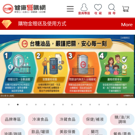
購物金贈送及使用方式
運費計算標準
商品到貨時間說明
台糖產品這裡買 健康美味帶回家
買安心 吃放心 要健康 找台糖
台糖產品 食在安心 查驗報告在這裡
全臺第1家最環保國營企業！榮獲行政院環境部網購包