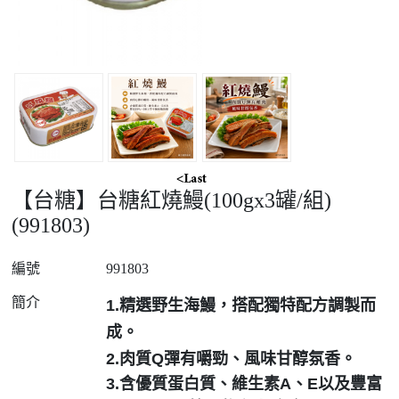
【台糖】台糖紅燒鰻(100gx3罐/組)
(991803)
編號
991803
簡介
1.精選野生海鰻，搭配獨特配方調製而
成。
2.肉質Q彈有嚼勁、風味甘醇氛香。
3.
含優質蛋白質、維生素
A
、
E
以及豐富