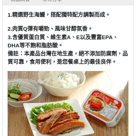
1.精選野生海鰻，搭配獨特配方調製而成。
2.肉質Q彈有嚼勁、風味甘醇氛香。
3.
含優質蛋白質、維生素
A
、
E
以及豐富
EPA
、
DHA
等不飽和脂肪酸。
備註：本產品台灣在地生產，絕不添加防腐劑，品
質可靠，食用便利，是您餐桌上的最佳良伴
。