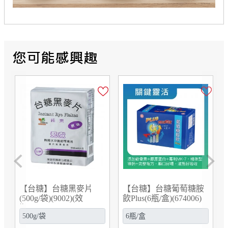
Previous
Next
詩丹雅蘭
糖葡萄糖胺
【台糖】台糖甜蜜禮盒
【台糖】台糖詩丹
(674006)
(黑糖薑母茶x2盒+黑糖
積雪草水潤修護面
x2包/禮盒)(S10401)
(25gx30片/盒)(94543