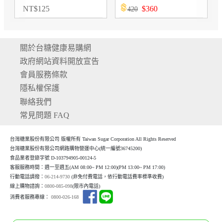
$
410
NT
$
2,100
450
關於台糖健康易購網
政府網站資料開放宣告
會員服務條款
隱私權保護
聯絡我們
常見問題 FAQ
台灣糖業股份有限公司 版權所有 Taiwan Sugar Corporation All Rights Reserved
台灣糖業股份有限公司網路購物營運中心(統一編號36745200)
食品業者登錄字號 D-103794905-00124-5
客服服務時間：週一至週五(AM 08:00~ PM 12:00)(P
M 13:00~ PM 17:00)
行動電話請撥：
06-214-9730
(非免付費電話，依行動電話費率標準收費)
線上購物諮詢：
0800-085-098
(限市內電話)
消費者服務專線：
0800-026-168