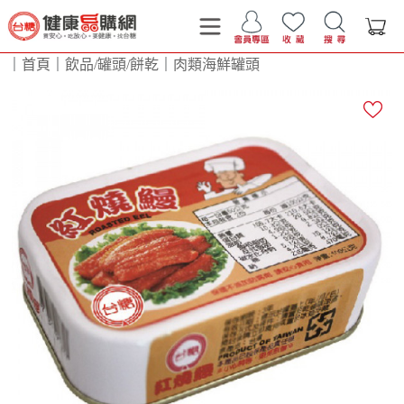
｜
首頁
｜
飲品/罐頭/餅乾
｜
肉類海鮮罐頭