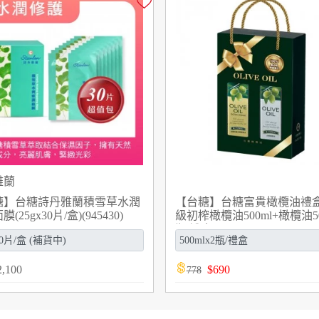
雅蘭
糖】台糖詩丹雅蘭積雪草水潤
【台糖】台糖富貴橄欖油禮盒
(25gx30片/盒)(945430)
級初榨橄欖油500ml+橄欖油50
瓶/禮盒)(G952627)
2,100
$
690
778