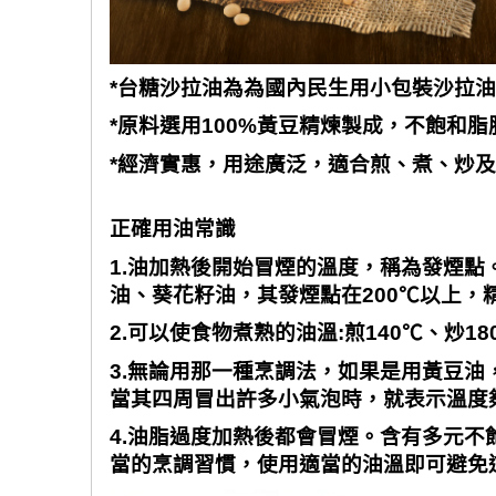
*
台糖沙拉油為為國內民生用小包裝沙拉
*
原料選用
100%
黃豆精煉製成，不飽和脂
*
經濟實惠，用途廣泛，適合煎、煮、炒
正確用油常識
1.
油加熱後開始冒煙的溫度，稱為發煙點
油、葵花籽油，其發煙點在
200℃
以上，
2.
可以使食物煮熟的油溫
:
煎
140℃
、炒
18
3.
無論用那一種烹調法，如果是用黃豆油
當其四周冒出許多小氣泡時，就表示溫度
4.
油脂過度加熱後都會冒煙。含有多元不
當的烹調習慣，使用適當的油溫即可避免