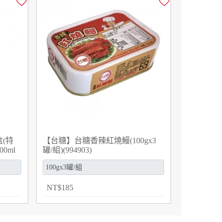
(特
【台糖】台糖香辣紅燒鰻(100gx3
0ml
罐/組)(994903)
NT
$
185