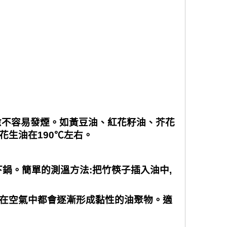
愈不容易發煙。如黃豆油、紅花籽油、芥花
花生油在
190℃
左右。
下鍋。簡單的測溫方法
:
把竹筷子插入油中
,
在空氣中都會逐漸形成黏性的油聚物。適