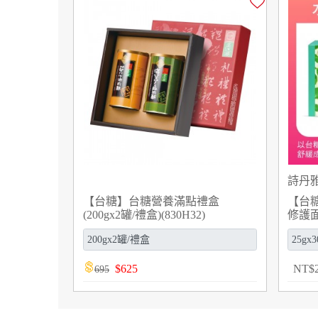
詩丹
【台糖】台糖營養滿點禮盒
【台
(200gx2罐/禮盒)(830H32)
修護面膜
$
625
NT
$
695