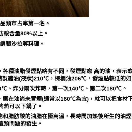
油品類市占率第一名。
肪酸含量
80%
以上。
及調製沙拉等料理。
。各種油脂發煙點略有不同，發煙點愈 高的油，表示
精製豬油
(
液狀
)210℃
，棕櫚油
206℃
，發煙點較低的如
0℃
、炸分兩次炸時，第一次
140℃
、第二次
180℃
。
，應在油尚未冒煙
(
通常以
180℃
為宜
)
，就可以把食材
夠熱可以下鍋了。
飽和脂肪酸的油脂在極高溫，長時間加熱後所生的油煙
這類問題的發生。