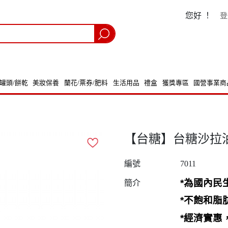
您好 ！
登
/罐頭/餅乾
美妝保養
蘭花/票券/肥料
生活用品
禮盒
獲獎專區
國營事業商
【台糖】台糖沙拉油(60
編號
7011
*
為國內民
簡介
*
不飽和脂
*
經濟實惠