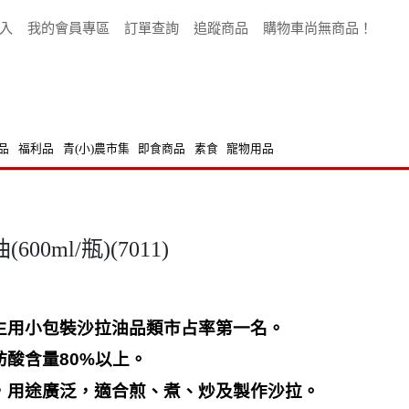
入
我的會員專區
訂單查詢
追蹤商品
購物車尚無商品！
品
福利品
青(小)農市集
即食商品
素食
寵物用品
0ml/瓶)(7011)
生用小包裝沙拉油品類市占率第一名。
肪酸含量
80%
以上。
，用途廣泛，適合煎、煮、炒及製作沙拉。