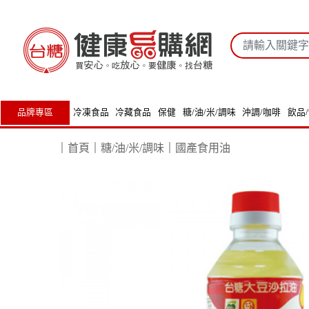
品牌專區
冷凍食品
冷藏食品
保健
糖/油/米/調味
沖調/咖啡
飲品
｜
首頁
｜
糖/油/米/調味
｜
國產食用油