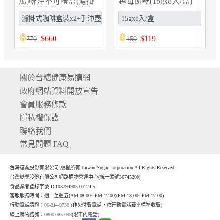
盒(濾掛
越莓餅乾(15gx8入/盒)
鰻(100gx3罐/組)(9931
+手沖壺/
(9751)
)
$
119
$
125
159
185
關於台糖健康易購網
政府網站資料開放宣告
會員服務條款
隱私權保護
聯絡我們
常見問題 FAQ
台灣糖業股份有限公司 版權所有 Taiwan Sugar Corporation All Rights Reserved
台灣糖業股份有限公司網路購物營運中心(統一編號36745200)
食品業者登錄字號 D-103794905-00124-5
客服服務時間：週一至週五(AM 08:00~ PM 12:00)(P
M 13:00~ PM 17:00)
行動電話請撥：
06-214-9730
(非免付費電話，依行動電話費率標準收費)
線上購物諮詢：
0800-085-098
(限市內電話)