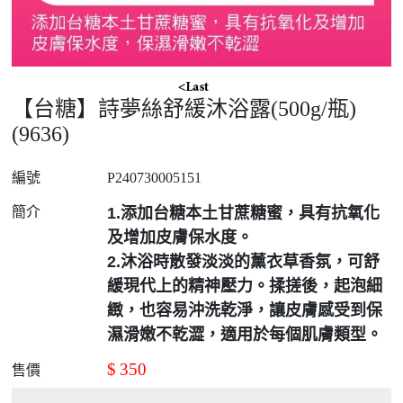
【台糖】詩夢絲舒緩沐浴露(500g/瓶)
(9636)
編號
P240730005151
簡介
1.添加台糖本土甘蔗糖蜜，具有抗氧化
及增加皮膚保水度。
2.沐浴時散發淡淡的薰衣草香氛，可舒
緩現代上的精神壓力。揉搓後，起泡細
緻，也容易沖洗乾淨，讓皮膚感受到保
濕滑嫩不乾澀，適用於每個肌膚類型。
$
350
售價