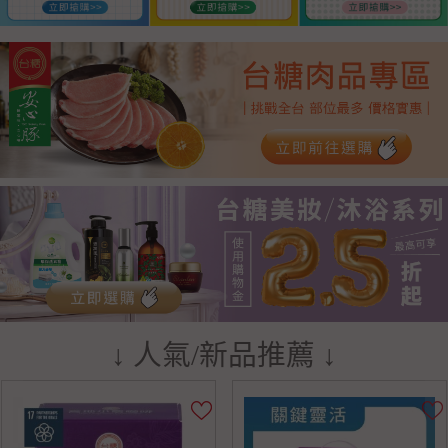
↓ 人氣/新品推薦 ↓