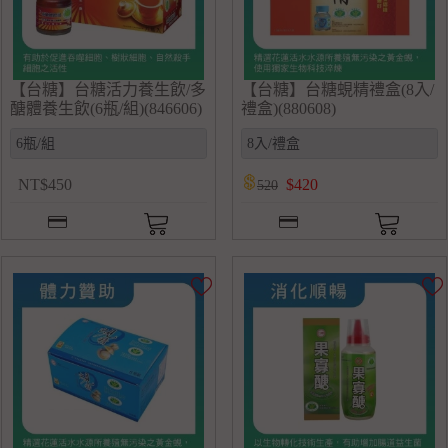
【台糖】台糖活力養生飲/多
【台糖】台糖蜆精禮盒(8入/
醣體養生飲(6瓶/組)(846606)
禮盒)(880608)
NT
$
450
$
420
520