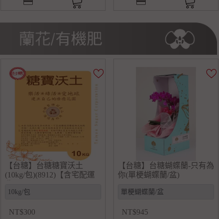
【台糖】台糖糖寶沃土
【台糖】台糖蝴蝶蘭-只有為
(10kg/包)(8912)【含宅配運
你(單梗蝴蝶蘭/盆)
費】
NT
$
300
NT
$
945