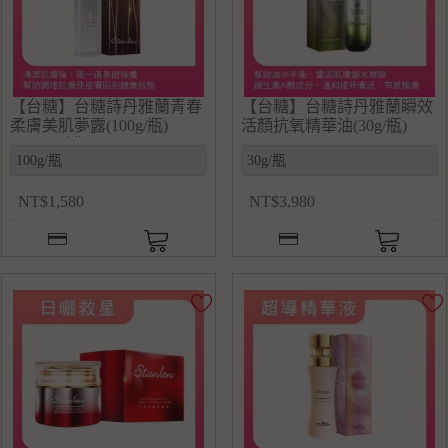
【台糖】台糖詩丹雅蘭青春
【台糖】台糖詩丹雅蘭瞬效
柔膚美肌夢露(100g/瓶)
活顏抗氧精華油(30g/瓶)
(6736)(效期2027/9/18)
(6737)
NT
$
1,580
NT
$
3,980