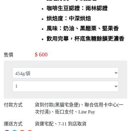
咖啡生豆認證：雨林認證
烘焙度：中深烘焙
風味：奶油、黑醋栗、堅果香
飲用完畢，杯底焦糖餘韻更濃香
$
600
售價
付款方式
貨到付款(黑貓宅急便)、聯合信用卡中心(一
次付清)、街口支付、Line Pay
運送方式
貨運宅配、7-11 到店取貨