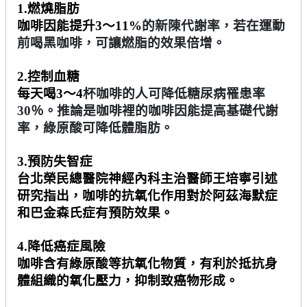
1.
燃燒脂肪
咖啡因能提升
3
～
11%
的新陳代謝率，若在運動
前喝黑咖啡，可讓燃脂的效果倍增。
2.
控制血糖
每天喝
3
～
4
杯咖啡的人可降低糖尿病罹患率
30
％。推論是咖啡裡的咖啡因能提高基礎代謝
率，綠原酸可降低體脂肪。
3.
預防失智症
台北榮民總醫院神經內科主治醫師王培寧引述
研究指出，咖啡的抗氧化作用對於阿茲海默症
和巴金森氏症有預防效果。
4.
降低癌症風險
咖啡含有綠原酸等抗氧化物質，有利於抵抗身
體組織的氧化壓力，抑制致癌物形成。