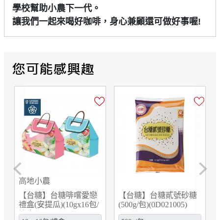
學校幫助小農下一代。
讓我們一起來喝好咖啡，身心兼顧還可做好事喔!
Previous
Next
【台糖】台糖海苔芝麻
【台糖】台糖南瓜籽油
肉酥(300g/罐)(8603)
複方軟膠囊(12瓶/箱購)
(8482)(效期2027/03/10)