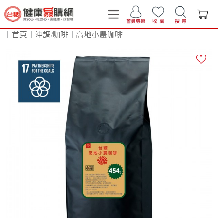
｜
首頁
｜
沖調/咖啡
｜
高地小農咖啡