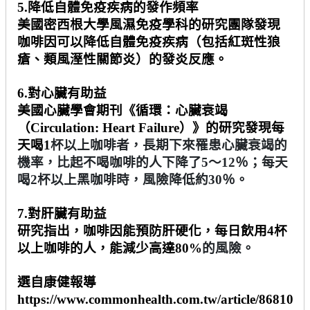
5.
降低自體免疫疾病的發作頻率
美國密西根大學風濕免疫學科的研究團隊發現
咖啡因可以降低自體免疫疾病（包括紅斑性狼
瘡、類風溼性關節炎）的發炎反應。
6.
對心臟有助益
美國心臟學會期刊《循環：心臟衰竭
（
Circulation: Heart Failure
）》的研究發現每
天喝
1
杯以上咖啡者，長期下來罹患心臟衰竭的
機率，比起不喝咖啡的人下降了
5
～
12
％；每天
喝
2
杯以上黑咖啡時，風險降低約
30
％。
7.
對肝臟有助益
研究指出，咖啡因能預防肝硬化，每日飲用
4
杯
以上咖啡的人，能減少高達
80%
的風險。
選自康健報導
https://www.commonhealth.com.tw/article/86810