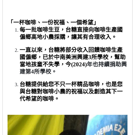
「一杯咖啡、一份祝福、一個希望」
每一批咖啡生豆，台糖直接向咖啡生產國
偏鄉高地小農採購，讓其有合理收入。
一直以來，台糖將部分收入回饋咖啡生產
國偏鄉，已於中南美洲興建
3
所學校，幫助
當地孩童不失學，今
(2024)
年也持續捐助興
建第
4
所學校。
台糖提供給您不只一杯精品咖啡，也是您
與台糖對咖啡小農的祝福以及創造其下一
代希望的咖啡。