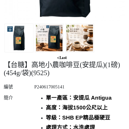
【台糖】高地小農咖啡豆(安提瓜)(1磅)
(454g/袋)(9525)
編號
P240617005141
單一產區：安提瓜
Antigua
簡介
高度：海拔
1500
公尺以上
等級：
SHB EP
精品極硬豆
處理方式：水洗處理