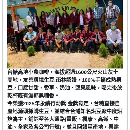
台糖高地小農咖啡，海拔超過1600公尺火山灰土
高地，友善環境生豆.雨林認證，100%手摘成熟果
豆，口感甘甜、香草、奶油、堅果風味，喝完後放
乾杯底有濃郁黑糖香。
今榮獲2025年永續行動獎-金獎肯定，台糖直接自
產地源頭採購生豆，並結合台灣知名烘豆廠中度烘
焙為主，鋪銷至各大通路(量販、楓康、高鐵、中
油、全家及各公司行號)，並且回饋至產地，興建