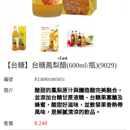
【台糖】台糖鳳梨醋(600ml/瓶)(9029)
編號
P230901005051
酸甜的鳳梨原汁與釀造醋完美融合，
簡介
並添加台糖甘蔗液糖、台糖果寡醣及
蜂蜜，酸甜好滋味，並散發果香熱帶
風味，是解膩清涼的飲品。
$
240
售價