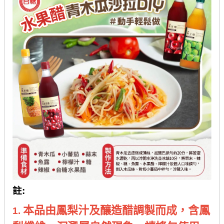
註
:
本品由鳳梨汁及釀造醋調製而成，含鳳
1.