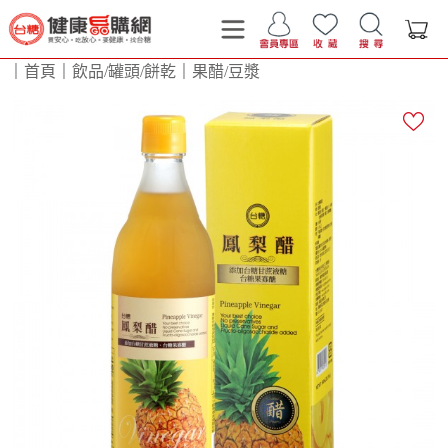
｜
首頁
｜
飲品/罐頭/餅乾
｜
果醋/豆漿