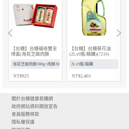
Previous
Next
糖】台糖葵花油
【台糖】台糖甘蔗液糖
【台糖】台
瓶/箱購)(7216)
(5kg/瓶)(0B370005)
盒(葵花油1L
禮盒)(G7214
,403
NT
$
235
$
265
287
關於台糖健康易購網
政府網站資料開放宣告
會員服務條款
隱私權保護