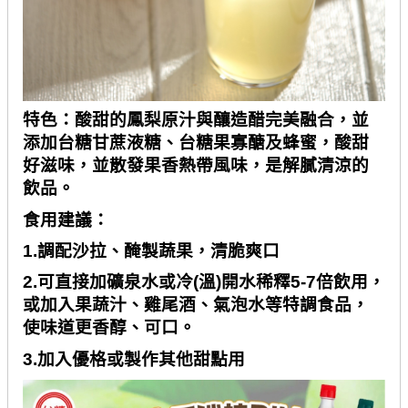
特色：酸甜的鳳梨原汁與釀造醋完美融合，並
添加台糖甘蔗液糖、台糖果寡醣及蜂蜜，酸甜
好滋味，並散發果香熱帶風味，是解膩清涼的
飲品。
食用建議：
1.調配沙拉、醃製蔬果，清脆爽口
2.可直接加礦泉水或冷
(
溫
)
開水稀釋
5-7
倍飲用，
或加入果蔬汁、雞尾酒、氣泡水等特調食品，
使味道更香醇、可口。
3.加入優格或製作其他甜點用