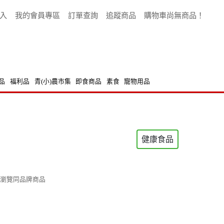
入
我的會員專區
訂單查詢
追蹤商品
購物車尚無商品！
品
福利品
青(小)農市集
即食商品
素食
寵物用品
健康食品
瀏覽同品牌商品