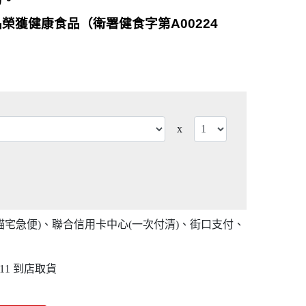
品榮獲健康食品（衛署健食字第
A00224
。
x
貓宅急便)、聯合信用卡中心(一次付清)、街口支付、
11 到店取貨