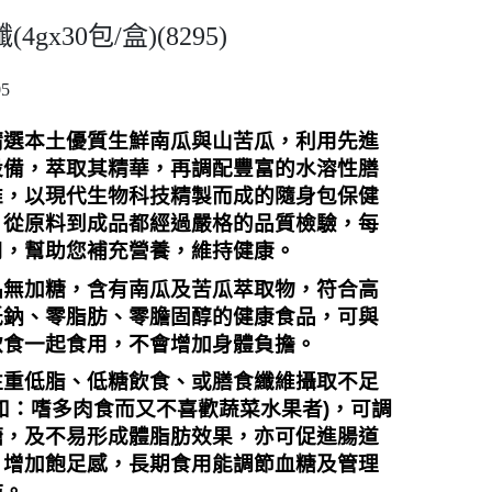
x30包/盒)(8295)
05
精選本土優質生鮮南瓜與山苦瓜，利用先進
設備，萃取其精華，再調配豐富的水溶性膳
維，以現代生物科技精製而成的隨身包保健
，從原料到成品都經過嚴格的品質檢驗，每
用，幫助您補充營養，維持健康。
品無加糖，含有南瓜及苦瓜萃取物，符合高
低鈉、零脂肪、零膽固醇的健康食品，可與
飲食一起食用，不會增加身體負擔。
注重低脂、低糖飲食、或膳食纖維攝取不足
如：嗜多肉食而又不喜歡蔬菜水果者
)
，可調
糖，及不易形成體脂肪效果，亦可促進腸道
、增加飽足感，長期食用能調節血糖及管理
肪。