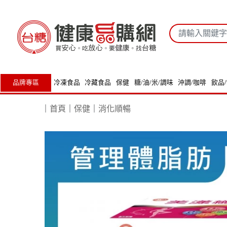
品牌專區
冷凍食品
冷藏食品
保健
糖/油/米/調味
沖調/咖啡
飲品
｜
首頁
｜
保健
｜
消化順暢