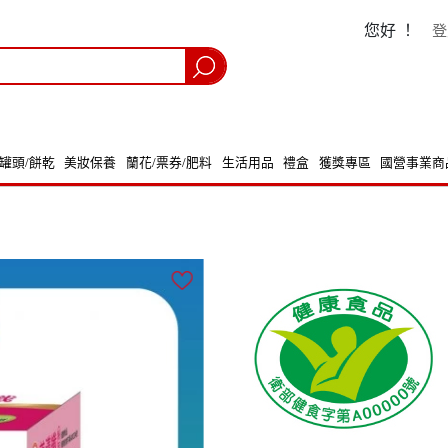
您好 ！
登
/罐頭/餅乾
美妝保養
蘭花/票券/肥料
生活用品
禮盒
獲獎專區
國營事業商