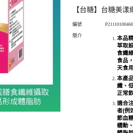
【台糖】台糖美漾纖(4g
編號
P2111010046
簡介
本品
萃取
食纖
食品
天食
本產
纖、
正常
適合
者
(
例
節血
蠕動
體脂