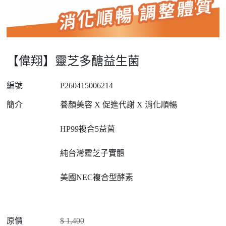
【偉翔】靈芝多醣益生菌
編號
P260415006214
簡介
養顏美容 X 促進代謝 X 消化順暢
HP99複合5益菌
純台灣靈芝子實體
美國NEC複合型酵素
原價
$
1,400