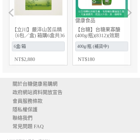
Previous
Next
健康食品
【立川】嚴淬山苦瓜精
【台糖】台糖果寡醣
（6包／盒) 箱購6盒共36
(400g/瓶)(8312)(效期
包
2027/02/03)
NT
$
2,880
NT
$
180
關於台糖健康易購網
政府網站資料開放宣告
會員服務條款
隱私權保護
聯絡我們
常見問題 FAQ