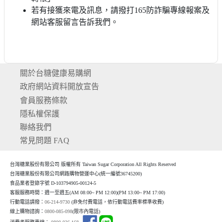
若有接獲來電及訊息，請撥打165防詐騙專線報案及
網站客服留言告訴我們。
關於台糖健康易購網
政府網站資料開放宣告
會員服務條款
隱私權保護
聯絡我們
常見問題 FAQ
台灣糖業股份有限公司 版權所有 Taiwan Sugar Corporation All Rights Reserved
台灣糖業股份有限公司網路購物營運中心(統一編號36745200)
食品業者登錄字號 D-103794905-00124-5
客服服務時間：週一至週五(AM 08:00~ PM 12:00)(P
M 13:00~ PM 17:00)
行動電話請撥：
06-214-9730
(非免付費電話，依行動電話費率標準收費)
線上購物諮詢：
0800-085-098
(限市內電話)