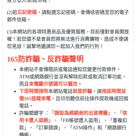
身分登入/認證流程！
(2)若
忘記密碼
，請點選忘記密碼，會傳送密碼至您的電子
郵件信箱。
(3)本網站的各項特惠商品及優質服務，目前僅對會員開放
喔！若您還不是會員恕將無法進行消費購物，造成不便請
您見諒！誠摯地邀請您一起加入我們的行列！
165防詐騙、反詐騙
聲明
本網站不會傳簡訊或電話通知您變更付款條件，
ATM或網路銀行並沒有解除扣款或取消訂單功能，
而且
來電顯示號碼可以竄改
。
下班時間接到
本網站電話
就是詐騙
，請
拖延時間並
撥165追蹤來電
，且切勿聽信前往操作提款機或回撥
電話。
詐騙關鍵字 ：
「誤設為經銷商的出貨標籤」、「信
用卡遭人盜刷」
、「FB帳號遭人盜用」、「重複扣
款」、「訂單錯誤」、「ATM操作」和「網路銀行
轉帳」