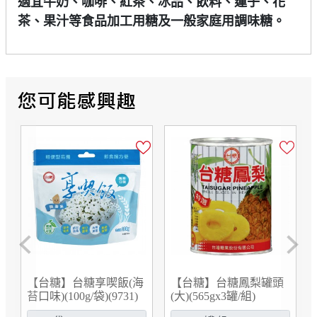
適宜牛奶、咖啡、紅茶、冰品、飲料、蓮子、花
茶、果汁等食品加工用糖及一般家庭用調味糖。
Previous
Next
【台糖】台糖享喫飯(海
【台糖】台糖鳳梨罐頭
苔口味)(100g/袋)(9731)
(大)(565gx3罐/組)
(997103)