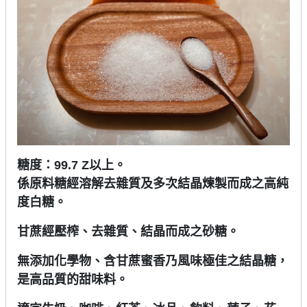
糖度：99.7 Z以上。
係原料糖經溶解去雜質及多次結晶煉製而成之高純
度白糖。
甘蔗經壓榨、去雜質、結晶而成之砂糖。
無添加化學物、含甘蔗蜜香乃風味極佳之結晶糖，
是高品質的甜味料。