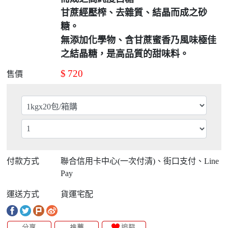
甘蔗經壓榨、去雜質、結晶而成之砂
糖。
無添加化學物、含甘蔗蜜香乃風味極佳
之結晶糖，是高品質的甜味料。
$
720
售價
付款方式
聯合信用卡中心(一次付清)、街口支付、Line
Pay
運送方式
貨運宅配