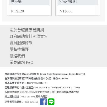
NT
$
120
NT
$
338
關於台糖健康易購網
政府網站資料開放宣告
會員服務條款
隱私權保護
聯絡我們
常見問題 FAQ
台灣糖業股份有限公司 版權所有 Taiwan Sugar Corporation All Rights Reserved
台灣糖業股份有限公司網路購物營運中心(統一編號36745200)
食品業者登錄字號 D-103794905-00124-5
客服服務時間：週一至週五(AM 08:00~ PM 12:00)(P
M 13:00~ PM 17:00)
行動電話請撥：
06-214-9730
(非免付費電話，依行動電話費率標準收費)
線上購物諮詢：
0800-085-098
(限市內電話)
消費者服務專線：
0800-026-168