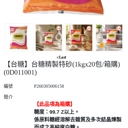
【台糖】台糖精製特砂(1kgx20包/箱購)
(0D011001)
編號
P260305006158
簡介
【此品項為箱購】
糖度：99.7 Z以上。
係原料糖經溶解去雜質及多次結晶煉製
而成之高純度白糖。