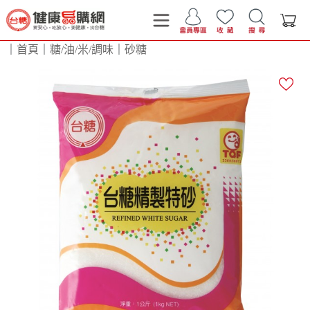
｜
首頁
｜
糖/油/米/調味
｜
砂糖