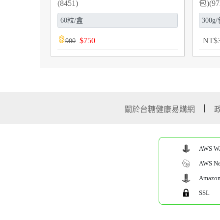
(8451)
包)(97
$
750
NT
$
900
關於台糖健康易購網
AWS W
AWS Net
Amazon 
SSL