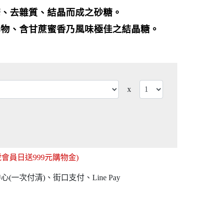
榨、去雜質、結晶而成之砂糖。
學物、含甘蔗蜜香乃風味極佳之結晶糖。
x
(8號會員日送999元購物金)
(一次付清)、街口支付、Line Pay