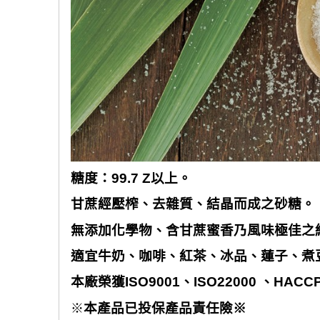
糖度：
99.7 Z
以上。
甘蔗經壓榨、去雜質、結晶而成之砂糖。
無添加化學物、含甘蔗蜜香乃風味極佳之
適宜牛奶、咖啡、紅茶、冰品、蓮子、煮
本廠榮獲
ISO9001
、
ISO22000
、
HACC
本產品已投保產品責任險※
※