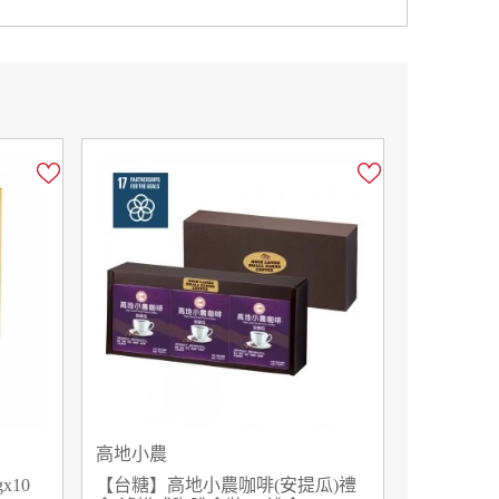
高地小農
x10
【台糖】高地小農咖啡(安提瓜)禮