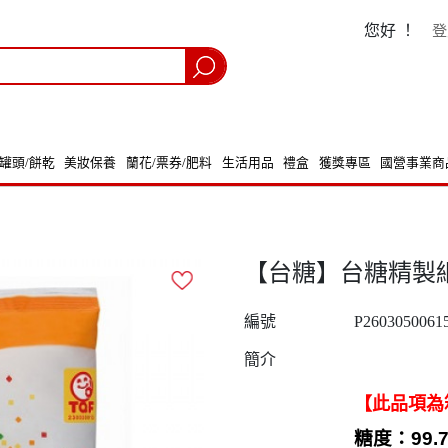
您好 ！
登
/罐頭/餅乾
美妝保養
蘭花/票券/肥料
生活用品
禮盒
獲獎專區
國營事業商
【台糖】台糖精製細砂(1
編號
P2603050061
簡介
【此品項為
糖度：
99.7