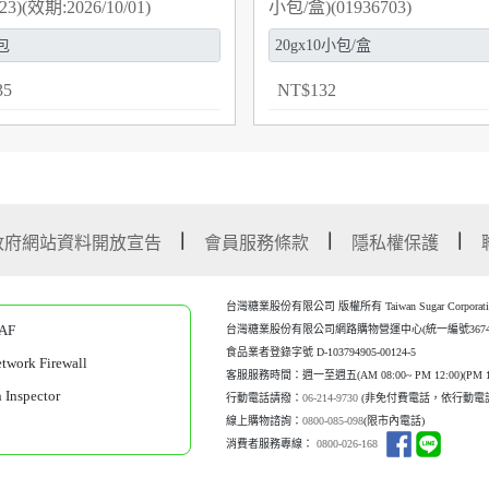
23)(效期:2026/10/01)
小包/盒)(01936703)
35
NT
$
132
政府網站資料開放宣告
會員服務條款
隱私權保護
台灣糖業股份有限公司 版權所有 Taiwan Sugar Corporation Al
AF
台灣糖業股份有限公司網路購物營運中心(統一編號367452
食品業者登錄字號 D-103794905-00124-5
work Firewall
客服服務時間：週一至週五(AM 08:00~ PM 12:00)(P
M 1
Inspector
行動電話請撥：
06-214-9730
(非免付費電話，依行動電
線上購物諮詢：
0800-085-098
(限市內電話)
消費者服務專線：
0800-026-168