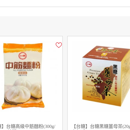
】台糖高級中筋麵粉(300g/
【台糖】台糖黑糖薑母茶(20g