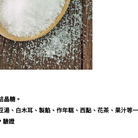
結晶糖。
豆湯、白木耳、製餡、作年糕、西點、花茶、果汁等
P
驗證