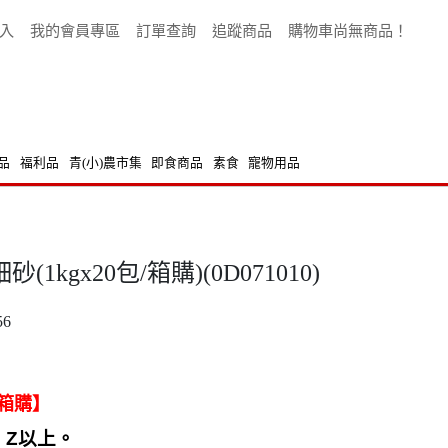
入
我的會員專區
訂單查詢
追蹤商品
購物車尚無商品！
品
福利品
青(小)農市集
即食商品
素食
寵物用品
kgx20包/箱購)(0D071010)
56
箱購】
 Z
以上。