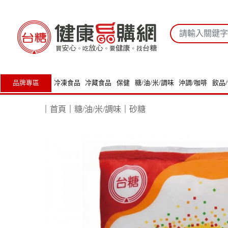
品牌專區
冷凍食品
冷藏食品
保健
糖/油/米/調味
沖調/咖啡
飲品
｜
首頁
｜
糖/油/米/調味
｜
砂糖