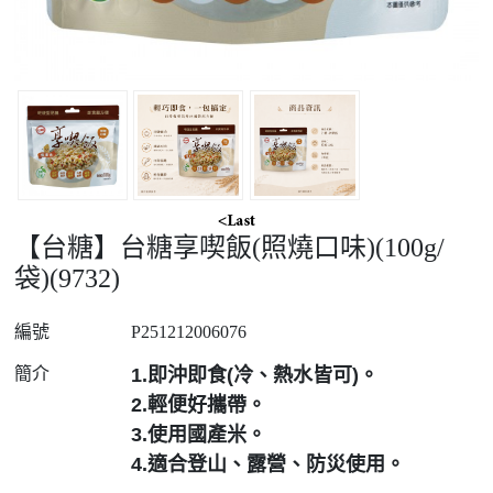
【台糖】台糖享喫飯(照燒口味)(100g/
袋)(9732)
編號
P251212006076
簡介
1.即沖即食(冷、熱水皆可)。
2.輕便好攜帶。
3.使用國產米。
4.適合登山、露營、防災使用。