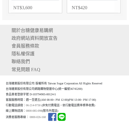
NT
$
3,600
NT
$
420
關於台糖健康易購網
政府網站資料開放宣告
會員服務條款
隱私權保護
聯絡我們
常見問題 FAQ
台灣糖業股份有限公司 版權所有 Taiwan Sugar Corporation All Rights Reserved
台灣糖業股份有限公司網路購物營運中心(統一編號36745200)
食品業者登錄字號 D-103794905-00124-5
客服服務時間：週一至週五(AM 08:00~ PM 12:00)(P
M 13:00~ PM 17:00)
行動電話請撥：
06-214-9730
(非免付費電話，依行動電話費率標準收費)
線上購物諮詢：
0800-085-098
(限市內電話)
消費者服務專線：
0800-026-168