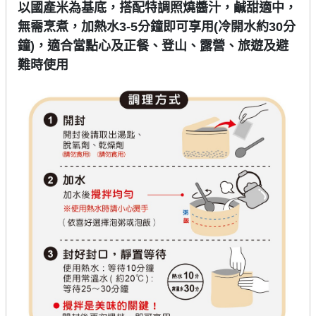
以國產米為基底，搭配特調照燒醬汁，鹹甜適中，
無需烹煮，加熱水3-5分鐘即可享用(冷開水約30分
鐘)，適合當點心及正餐、登山、露營、旅遊及避
難時使用